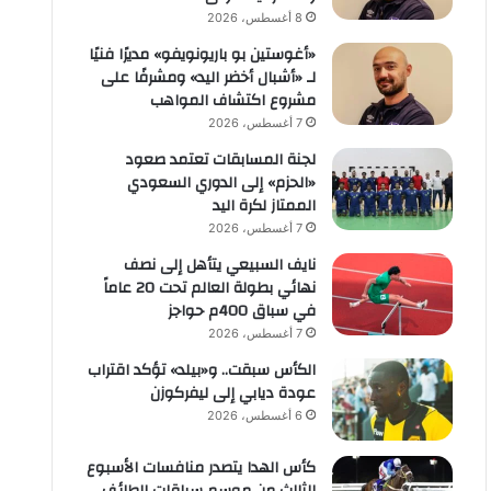
8 أغسطس، 2026
«أغوستين بو باريونويفو» مديرًا فنيًا
لـ «أشبال أخضر اليد» ومشرفًا على
مشروع اكتشاف المواهب
7 أغسطس، 2026
لجنة المسابقات تعتمد صعود
«الحزم» إلى الدوري السعودي
الممتاز لكرة اليد
7 أغسطس، 2026
نايف السبيعي يتأهل إلى نصف
نهائي بطولة العالم تحت 20 عاماً
في سباق 400م حواجز
7 أغسطس، 2026
الكأس سبقت.. و«بيلد» تؤكد اقتراب
عودة ديابي إلى ليفركوزن
6 أغسطس، 2026
كأس الهدا يتصدر منافسات الأسبوع