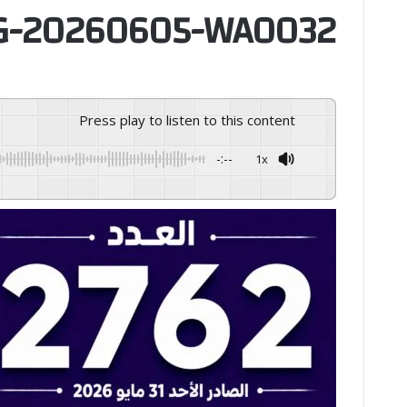
G-20260605-WA0032
Press play to listen to this content
-:--
1x
GSpeech
Powered By