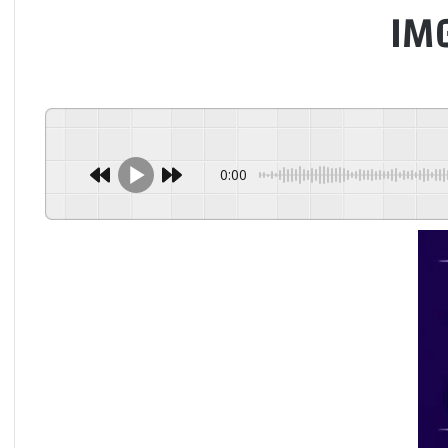
IM
0:00