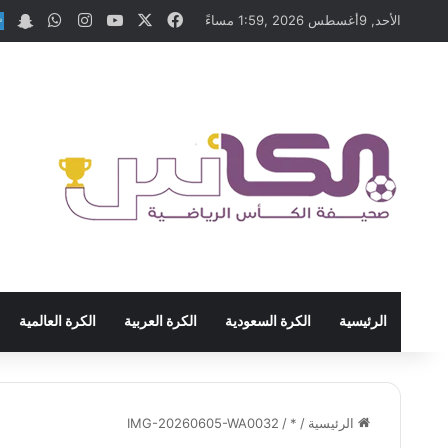
‫X
فيسبوك
‫YouTube
انستقرام
واتساب
at
الأحد, 9أغسطس 2026 ,1:59 مساءً
الرئيسية
الكرة السعودية
الكرة العربية
الكرة العالمية
الرئيسية
/
*
/
IMG-20260605-WA0032