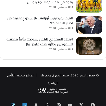
بقوة في معسكره الناجح بتونس
6 أغسطس، 2026
الفيفا يعيد ترتيب أوراقه… هل ينجو إنفانتينو من
اختبار التحالفات؟
6 أغسطس، 2026
الاتحاد السعودي للهجن يستحدث كأساً مخصصة
للسعوديين بجائزة نصف مليون ريال
6 أغسطس، 2026
© حقوق النشر 2026، جميع الحقوق محفوظة | لموقع صحيفة الكأس
الرياضية
فيسبوك
‫X
‫YouTube
انستقرام
واتساب
Snapchat
ktok
Nabd