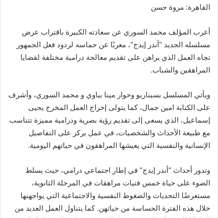
القاهرة: مروة حسن
أعرب المؤلف محمد السوري عن سعادته الكبيرة باقتراب عرض
مسلسله الجديد “أندر إيدج”، معربًا عن حماسه لردود فعل الجمهور
تجاه العمل الذي يراهن على تقديم معالجة درامية مختلفة لقضايا
المراهقين والشباب.
ويأتي المسلسل بسيناريو وحوار مينا بباوي و محمد السوري، وأشرف
على الكتابة امين جمال، كما يتولى إخراج العمل المخرج يحيى
إسماعيل، الذي يسعى إلى تقديم رؤية بصرية ودرامية مميزة تتناسب
مع طبيعة الأحداث والشخصيات، في عمل يركز على التفاصيل
الإنسانية والنفسية التي يعيشها المراهقون في حياتهم اليومية.
وتدور أحداث “أندر إيدج” في إطار اجتماعي درامي، حيث يسلط
الضوء على حياة خمس فتيات مراهقات في المرحلة الثانوية،
مستعرضًا التحديات والضغوط النفسية والاجتماعية التي يواجهنها
خلال هذه الفترة الحساسة من حياتهن. كما يتناول العمل العديد من