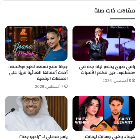
و
مقالات ذات صلة
ص
ن
ا
ع
ة
ا
ل
م
ن
رامي صبري يختصر ليلة جدة في
جوانا ملاح تستعد لطرح «بكلمة»..
ت
«مشاعر».. حين تتكلم الأغنيات
أحدث أعمالها الغنائية قريبًا على
خ
المنصات الرقمية
8 أغسطس، 2026
ب
7 أغسطس، 2026
ا
ل
س
ع
و
د
ي
هيفاء وهبي وسانت ليفانت
ياسر مدخلي لـ “راديو جدة”:
ا