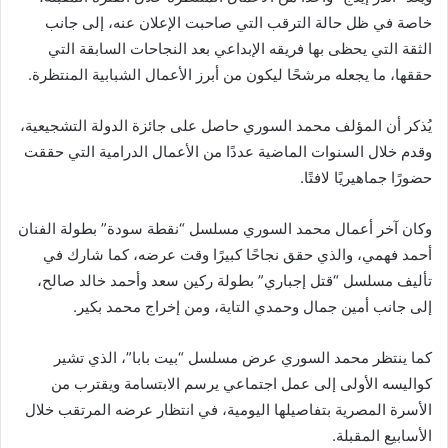
خاصة في ظل حالة الترقب التي صاحبت الإعلان عنه، إلى جانب
الثقة التي يحظى بها فريقه الإبداعي بعد النجاحات السابقة التي
حققها، ما يجعله مرشحًا ليكون من أبرز الأعمال الشبابية المنتظرة.
يُذكر أن المؤلف محمد السوري حاصل على جائزة الدولة التشجيعية،
وقدم خلال السنوات الماضية عددًا من الأعمال الدرامية التي حققت
حضورًا جماهيريًا لافتًا.
وكان آخر أعمال محمد السوري مسلسل “نقطة سودة” بطولة الفنان
أحمد فهمي، والذي حقق نجاحًا كبيرًا وقت عرضه، كما شارك في
تأليف مسلسل “قتل إجباري” بطولة ركين سعد وأحمد خالد صالح،
إلى جانب أمين جمال وحمدي التاية، ومن إخراج محمد بكير.
كما ينتظر محمد السوري عرض مسلسل “بيت بابا”، الذي تشير
كواليسه الأولى إلى عمل اجتماعي يرسم الابتسامة ويقترب من
الأسرة المصرية بتفاصيلها اليومية، في انتظار عرضه المرتقب خلال
الأسابيع المقبلة.