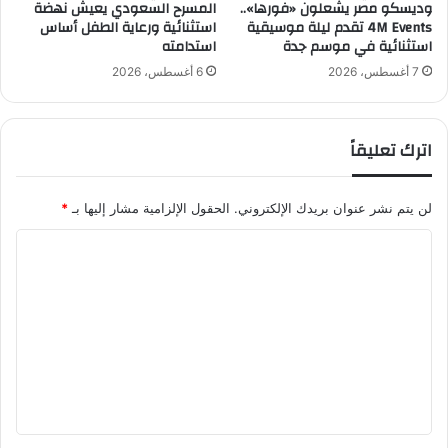
وديسكو مصر يشعلون «فورها»..
المسرح السعودي يعيش نهضة
س
4M Events تقدم ليلة موسيقية
استثنائية ورعاية الطفل أساس
ت
استثنائية في موسم جدة
استدامته
ر
ا
7 أغسطس، 2026
6 أغسطس، 2026
ت
ي
ج
اترك تعليقاً
ي
اً
و
لن يتم نشر عنوان بريدك الإلكتروني.
الحقول الإلزامية مشار إليها بـ
*
ف
ن
ا
ي
ل
اً
ت
ع
ل
ي
ق