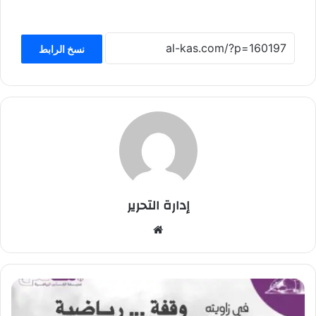
نسخ الرابط
إدارة التحرير
موق
ع
الوي
ب
س
ن
د