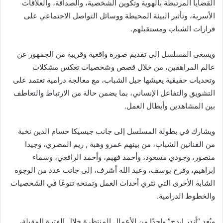
القضايا المرتبطة بالهوية وتكوين الشخصية، والصداقة، والعلاقات
الأسرية، وتأثير البيئة المحيطة ووسائل التواصل الاجتماعي على
قرارات الشباب ومستقبلهم.
ويسعى المسلسل إلى تقديم صورة واقعية وقريبة من الجمهور عن
عالم المراهقين، من خلال قصص وشخصيات تعكس مشكلات
وتحديات حقيقية يعيشها جيل الشباب، مع معالجة درامية تعتمد على
التشويق والتفاعل الإنساني، بما يضمن حالة من الارتباط والتعاطف
بين المشاهدين وأبطال العمل.
ويشارك في بطولة المسلسل إلى جانب جيسيكا حسام الدين نخبة
من الفنانين الشباب، من بينهم عمرو وهبة , ريم المصري، وجيدا
منصور، وجودي مسعود، وأحمد فهيم، وأحمد الرافعي، وسماء
إبراهيم، وفرح يوسف، وعبد الله أشرف، إلى جانب عدد من الوجوه
الشابة الأخرى التي تثري أحداث العمل وتمنحه تنوعًا في الشخصيات
والخطوط الدرامية.
ويُعد “أندر إيدج” واحدًا من الأعمال المنتظرة خلال الفترة المقبلة،