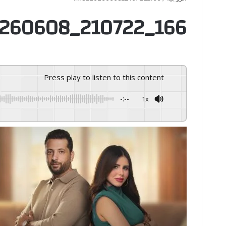
260608_210722_166
Press play to listen to this content
-:--
1x
GSpeech
Powered By