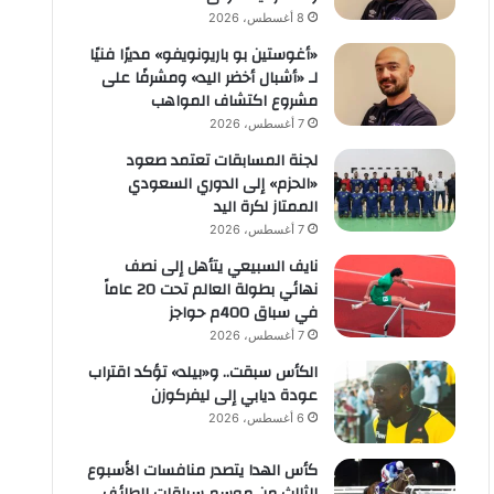
8 أغسطس، 2026
«أغوستين بو باريونويفو» مديرًا فنيًا
لـ «أشبال أخضر اليد» ومشرفًا على
مشروع اكتشاف المواهب
7 أغسطس، 2026
لجنة المسابقات تعتمد صعود
«الحزم» إلى الدوري السعودي
الممتاز لكرة اليد
7 أغسطس، 2026
نايف السبيعي يتأهل إلى نصف
نهائي بطولة العالم تحت 20 عاماً
في سباق 400م حواجز
7 أغسطس، 2026
الكأس سبقت.. و«بيلد» تؤكد اقتراب
عودة ديابي إلى ليفركوزن
6 أغسطس، 2026
كأس الهدا يتصدر منافسات الأسبوع