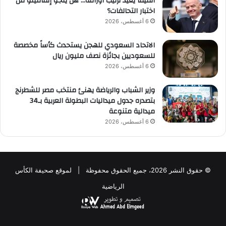
الفيفا يعيد ترتيب أوراقه… هل ينجو إنفانتينو من
اختبار التحالفات؟
6 أغسطس، 2026
الاتحاد السعودي للهجن يستحدث كأساً مخصصة
للسعوديين بجائزة نصف مليون ريال
6 أغسطس، 2026
وزير الشباب والرياضة يهنئ منتخب مصر للشطرنج
بتصدره جدول ميداليات البطولة العربية بـ34
ميدالية متنوعة
6 أغسطس، 2026
© حقوق النشر 2026، جميع الحقوق محفوظة | لموقع صحيفة الكأس
الرياضية