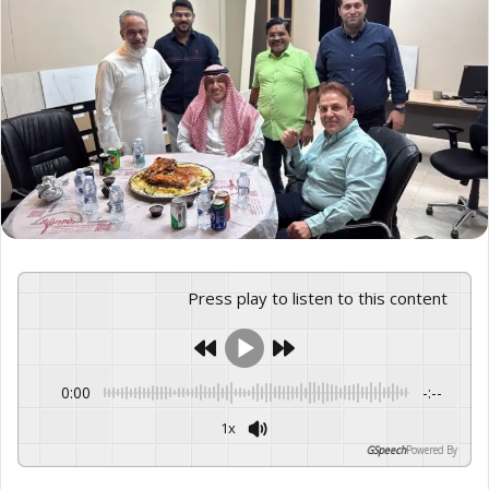
Press play to listen to this content
0:00
-:--
1x
GSpeech
Powered By