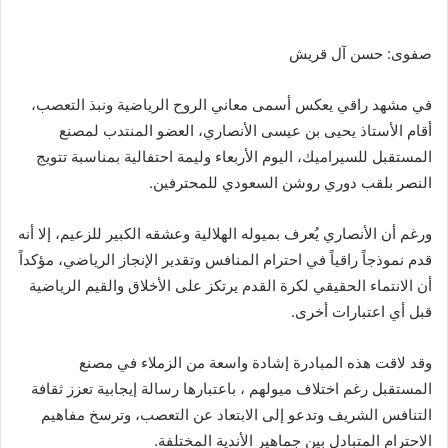
صفوى: حسن آل قريش
في مشهد راقي يعكس أسمى معاني الروح الرياضية ونبذ التعصب،
أقام الأستاذ يحيى بن عيسى الأنصاري، العضو المنتدب لمصنع
المستقبل للسيراميك، اليوم الأربعاء وليمة احتفالية بمناسبة تتويج
النصر بلقب دوري روشن السعودي للمحترفين.
ورغم أن الأنصاري يُعرف بميوله الهلالية وعشقه الكبير للزعيم، إلا أنه
قدم نموذجاً راقياً في احترام المنافس وتقدير الإنجاز الرياضي، مؤكداً
أن الانتماء الحقيقي لكرة القدم يرتكز على الأخلاق والقيم الرياضية
قبل أي اعتبارات أخرى.
وقد لاقت هذه المبادرة إشادة واسعة من الزملاء في مصنع
المستقبل رغم اختلاف ميولهم ، باعتبارها رسالة إيجابية تعزز ثقافة
التنافس الشريف وتدعو إلى الابتعاد عن التعصب، وترسخ مفاهيم
الاحترام المتبادل بين جماهير الأندية المختلفة.