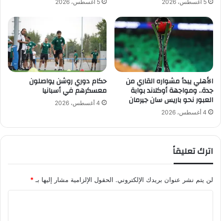
5 أغسطس، 2026
5 أغسطس، 2026
ا
ر
ل
ق
ك
ا
ر
ن
ة
و
ا
ي
ل
ع
س
ت
الأهلي يبدأ مشواره القاري من
حكام دوري روشن يواصلون
ع
جدة.. ومواجهة أوكلاند بوابة
معسكرهم في أسبانيا
ل
العبور نحو باريس سان جيرمان
و
ي
4 أغسطس، 2026
د
ص
4 أغسطس، 2026
ي
د
ة
ا
ر
اترك تعليقاً
ة
ا
ل
لن يتم نشر عنوان بريدك الإلكتروني.
الحقول الإلزامية مشار إليها بـ
*
م
ج
ا
م
ل
و