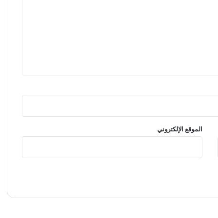
ل
س
ا
د
س
ة
ل
ل
ص
ا
ل
ا
ت
الموقع الإلكتروني
ا
ل
م
غ
ل
ق
ة
و
ا