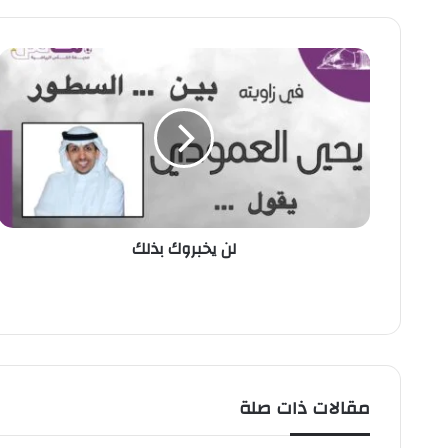
ل
ن
ي
خ
ب
ر
و
ك
ب
لن يخبروك بذلك
ذ
ل
ك
مقالات ذات صلة