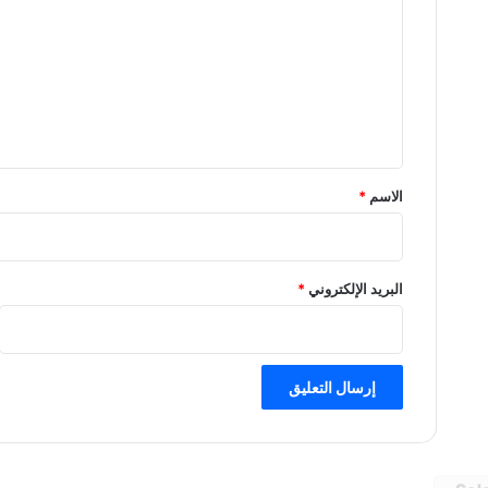
ت
ع
ل
ي
ق
*
الاسم
*
البريد الإلكتروني
*