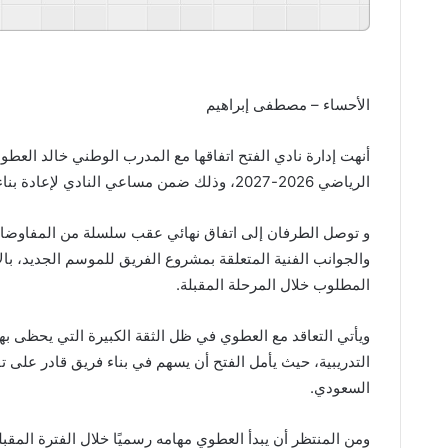
GSpeech
Powered By
الأحساء – مصطفى إبراهيم
أنهت إدارة نادي الفتح اتفاقها مع المدرب الوطني خالد العطو
الرياضي 2026-2027، وذلك ضمن مساعي النادي لإعادة بناء الفريق وتعزيز استقراره الفني استعدادًا للاستحقاقات المقبلة.
و توصل الطرفان إلى اتفاق نهائي عقب سلسلة من المفاوضات
والجوانب الفنية المتعلقة بمشروع الفريق للموسم الجديد، بال
المطلوب خلال المرحلة المقبلة.
ويأتي التعاقد مع العطوي في ظل الثقة الكبيرة التي يحظى به
التدريبية، حيث يأمل الفتح أن يسهم في بناء فريق قادر عل
السعودي.
ومن المنتظر أن يبدأ العطوي مهامه رسميًا خلال الفترة المقبلة