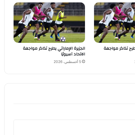
ل
د
و
ر
ة
ا
ل
أ
يطرح تذاكر مواجهة
الجزيرة الإماراتي يطرح تذاكر مواجهة
الاتحاد آسيويًا
ل
ع
5 أغسطس، 2026
ا
ب
ا
ل
آ
س
ي
و
ي
ة
ا