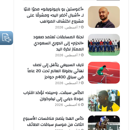
«أغوستين بو باريونويفو» مديرًا فنيًا
لـ «أشبال أخضر اليد» ومشرفًا على
مشروع اكتشاف المواهب
7 أغسطس، 2026
لجنة المسابقات تعتمد صعود
«الحزم» إلى الدوري السعودي
الممتاز لكرة اليد
7 أغسطس، 2026
نايف السبيعي يتأهل إلى نصف
نهائي بطولة العالم تحت 20 عاماً
في سباق 400م حواجز
7 أغسطس، 2026
الكأس سبقت.. و«بيلد» تؤكد اقتراب
عودة ديابي إلى ليفركوزن
6 أغسطس، 2026
كأس الهدا يتصدر منافسات الأسبوع
الثالث من موسم سباقات الطائف