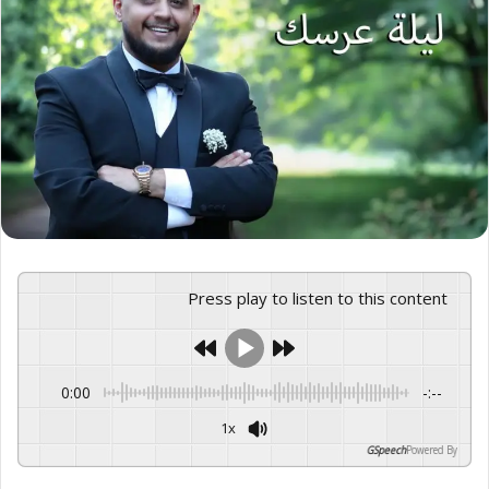
Press play to listen to this content
0:00
-:--
1x
GSpeech
Powered By