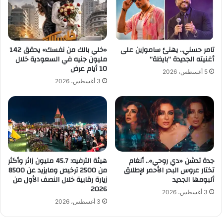
ا
"
ل
د
ر
ع
ي
ن
ا
ي
تامر حسني.. يهنئ ساموزين على
«خلي بالك من نفسك» يحقق 142
ض
أ
أغنيته الجديدة “بايظة”
مليون جنيه في السعودية خلال
ة
ح
10 أيام عرض
5 أغسطس، 2026
د
3 أغسطس، 2026
ث
ا
ل
ع
ق
ل
ا
جدة تدشن «دي روحي».. أنغام
هيئة الترفيه: 45.7 مليون زائر وأكثر
ء
تختار عروس البحر الأحمر لإطلاق
من 2500 ترخيص ومايزيد عن 8500
"
ألبومها الجديد
زيارة رقابية خلال النصف الأول من
2026
3 أغسطس، 2026
3 أغسطس، 2026