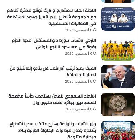
اللجنة العليا للمشاريع والإرث توقّع مذكرة تفاهم
مع مجموعة شاطئ البحر لتعزيز جهود الاستدامة
في الفعاليات المستقبلية
6 أغسطس، 2026
الترجي وشباب بلوزداد والمستقبل أعدوا الحزم
بقوة في معسكره الناجح بتونس
6 أغسطس، 2026
الفيفا يعيد ترتيب أوراقه… هل ينجو إنفانتينو من
اختبار التحالفات؟
6 أغسطس، 2026
الاتحاد السعودي للهجن يستحدث كأساً مخصصة
للسعوديين بجائزة نصف مليون ريال
6 أغسطس، 2026
وزير الشباب والرياضة يهنئ منتخب مصر للشطرنج
بتصدره جدول ميداليات البطولة العربية بـ34
ميدالية متنوعة