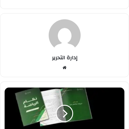
إدارة التحرير
موق
ع
الوي
ب
و
ز
ا
ر
ة
ا
ل