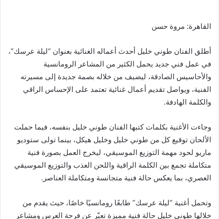
القاهرة: مروة حسن
أطلق الفنان طوني خليل أحدث أعماله الغنائية بعنوان “ليلة عرسك”،
في عمل فني جديد يحمل الكثير من المشاعر الرومانسية
والأحاسيس الصادقة، ليضيف من خلاله بصمة جديدة إلى مسيرته
الفنية، ويواصل تقديم أعمال غنائية تعتمد على الإحساس الراقي
والكلمة الهادفة.
وجاءت الأغنية بكلمات كتبها الفنان طوني خليل بنفسه، فيما حملت
الألحان توقيع كل من طوني خليل وخليل هيكل، بينما تولى ستوديو
ماريو لحود مهمة التوزيع الموسيقي، ليخرج العمل بصورة فنية
متكاملة تجمع بين الكلمة الراقية واللحن العذب والتوزيع الموسيقي
العصري، بما يعكس حالة فنية متجانسة ومتكاملة العناصر.
وتحمل أغنية “ليلة عرسك” طابعًا رومانسيًا خاصًا، حيث يقدم من
خلالها طوني خليل حالة فنية مميزة تعبّر عن فرحة العرس ومشاعر