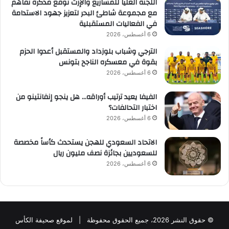
اللجنة العليا للمشاريع والإرث توقّع مذكرة تفاهم
مع مجموعة شاطئ البحر لتعزيز جهود الاستدامة
في الفعاليات المستقبلية
6 أغسطس، 2026
الترجي وشباب بلوزداد والمستقبل أعدوا الحزم
بقوة في معسكره الناجح بتونس
6 أغسطس، 2026
الفيفا يعيد ترتيب أوراقه… هل ينجو إنفانتينو من
اختبار التحالفات؟
6 أغسطس، 2026
الاتحاد السعودي للهجن يستحدث كأساً مخصصة
للسعوديين بجائزة نصف مليون ريال
6 أغسطس، 2026
© حقوق النشر 2026، جميع الحقوق محفوظة | لموقع صحيفة الكأس