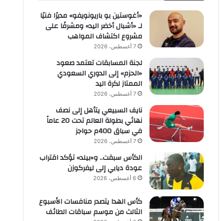
«أغوستين بو باريونويفو» مديرًا فنيًا
لـ «أشبال أخضر اليد» ومشرفًا على
مشروع اكتشاف المواهب
7 أغسطس، 2026
لجنة المسابقات تعتمد صعود
«الحزم» إلى الدوري السعودي
الممتاز لكرة اليد
7 أغسطس، 2026
نايف السبيعي يتأهل إلى نصف
نهائي بطولة العالم تحت 20 عاماً
في سباق 400م حواجز
7 أغسطس، 2026
الكأس سبقت.. و«بيلد» تؤكد اقتراب
عودة ديابي إلى ليفركوزن
6 أغسطس، 2026
كأس الهدا يتصدر منافسات الأسبوع
الثالث من موسم سباقات الطائف