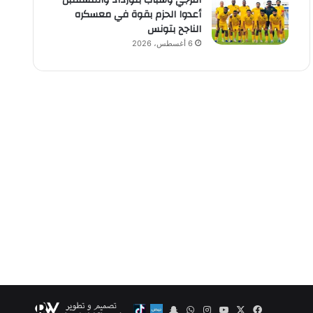
الترجي وشباب بلوزداد والمستقبل
أعدوا الحزم بقوة في معسكره
الناجح بتونس
6 أغسطس، 2026
‫X
فيسبوك
‫YouTube
انستقرام
واتساب
Snapchat
Nabd
Tiktok