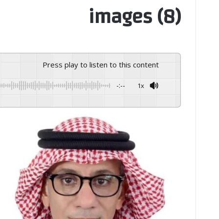
images (8)
Press play to listen to this content
-:--
1x
GSpeech
Powered By