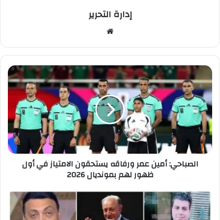
إدارة التحرير
موق
ع
الوي
ب
ا
ل
ص
ب
ا
ح
ي
:
أ
الصباحي: أمين عمر ورفاقه يستحقون الامتياز في أول
م
ظهور لهم بمونديال 2026
ي
ن
ع
ع
م
ب
ر
د