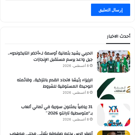
و
ت
»
أحدث الاخبار
الحربي يشيد بثمانية أوسمة لـ«أخضر التايكوندو»..
جيل واعد يرسم مستقبل الإنجازات
8 أغسطس، 2026
الرزيزاء رئيسًا لاتحاد القدم بالتزكية.. وقائمته
الوحيدة المستوفية للشروط
8 أغسطس، 2026
31 رياضياً يمثلون سورية في ثماني ألعاب
بـ”متوسطية تارانتو 2026″
8 أغسطس، 2026
أصفر الرس يدعم صفوفه بثلاثي محلي موهوب