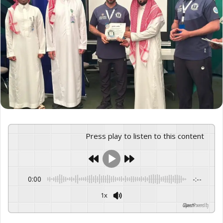
Press play to listen to this content
0:00
-:--
1x
GSpeech
Powered By