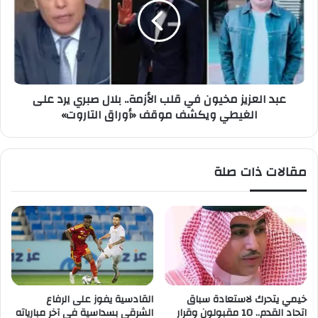
و
ا
ر
ل
ف
ع
ا
ز
ق
ي
ه
ز
عبد العزيز مخيون في قلب الأزمة.. بلال صبري يرد على
ي
م
الغيطي ويكشف موقف «أوراق التاروت»
س
خ
ت
ي
ح
و
ق
ن
مقالات ذات صلة
و
ف
ن
ي
ا
ق
ل
ل
ا
ب
م
ا
ت
ل
ي
أ
ا
ز
خيمي يتحرك لاستعادة سباق
القادسية يفوز على الرفاع
ز
م
اتحاد القدم.. 10 مقبولون وقرار
الشرقي بسداسية في آخر مبارياته