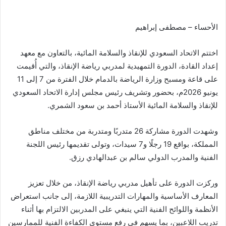
الأحساء – مصطفى إبراهيم
اختتم الاتحاد السعودي للإنقاذ والسلامة المائية، بالتعاون مع معهد
إعداد القادة، الدورة التمهيدية لمدربي رياضة الإنقاذ، والتي أُقيمت
على قاعة ومسبح وزارة الرياضة بالدمام خلال الفترة من 7 إلى 11
يونيو 2026م، بحضور وتشريف رئيس مجلس إدارة الاتحاد السعودي
للإنقاذ والسلامة المائية الأستاذ أحمد بن سعود الشمري.
وشهدت الدورة مشاركة 26 متدربًا ومتدربة من مختلف مناطق
المملكة، بواقع 19 رجلًا و7 سيدات، وتولى تقديمها رئيس اللجنة
الفنية والمدرب الدولي سالم بن عبدالهادي رزق.
وركزت الدورة على تأهيل مدربي رياضة الإنقاذ، من خلال تعزيز
المعارف الأساسية والمهارات التدريبية اللازمة، إلى جانب استعراض
الأنظمة واللوائح الفنية التي ينبغي على المدربين الالتزام بها أثناء
تدريب اللاعبين، بما يسهم في رفع مستوى الكفاءة الفنية للممارسين