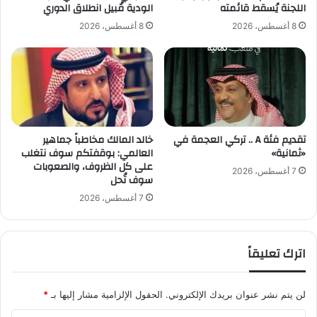
ف
ة
اللجنة يُسقط قائمته
الودية قُبيل انطلاق الدوري
ي
.
8 أغسطس، 2026
8 أغسطس، 2026
أ
.
و
ب
ل
ل
ظ
ا
ه
ل
و
ص
ر
ب
ل
تقديم فئة A .. تركي العجمة في
خالد المالك مخاطباً جماهير
ر
«ثمانية»
العالمي: بوقفتكم سوف نتغلب
ه
ي
على كل الظروف، والصعوبات
م
ي
7 أغسطس، 2026
سوف تُحل
ب
ر
م
د
7 أغسطس، 2026
و
ع
ن
ل
د
ى
اترك تعليقاً
ي
ا
ا
ل
ل
غ
لن يتم نشر عنوان بريدك الإلكتروني.
الحقول الإلزامية مشار إليها بـ
*
2
ي
0
ط