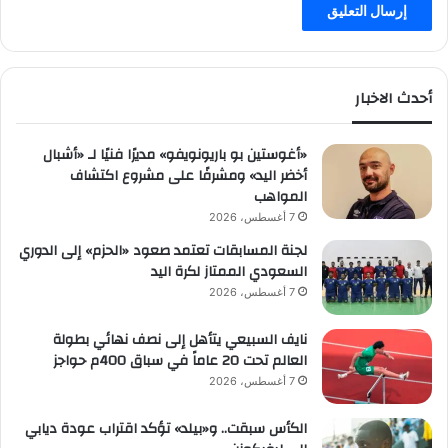
أحدث الاخبار
«أغوستين بو باريونويفو» مديرًا فنيًا لـ «أشبال
أخضر اليد» ومشرفًا على مشروع اكتشاف
المواهب
7 أغسطس، 2026
لجنة المسابقات تعتمد صعود «الحزم» إلى الدوري
السعودي الممتاز لكرة اليد
7 أغسطس، 2026
نايف السبيعي يتأهل إلى نصف نهائي بطولة
العالم تحت 20 عاماً في سباق 400م حواجز
7 أغسطس، 2026
الكأس سبقت.. و«بيلد» تؤكد اقتراب عودة ديابي