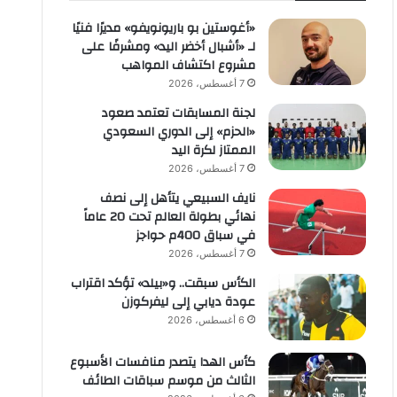
«أغوستين بو باريونويفو» مديرًا فنيًا
لـ «أشبال أخضر اليد» ومشرفًا على
مشروع اكتشاف المواهب
7 أغسطس، 2026
لجنة المسابقات تعتمد صعود
«الحزم» إلى الدوري السعودي
الممتاز لكرة اليد
7 أغسطس، 2026
نايف السبيعي يتأهل إلى نصف
نهائي بطولة العالم تحت 20 عاماً
في سباق 400م حواجز
7 أغسطس، 2026
الكأس سبقت.. و«بيلد» تؤكد اقتراب
عودة ديابي إلى ليفركوزن
6 أغسطس، 2026
كأس الهدا يتصدر منافسات الأسبوع
الثالث من موسم سباقات الطائف