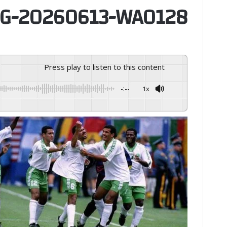
G-20260613-WA0128
Press play to listen to this content
-:--
1x
GSpeech
Powered By