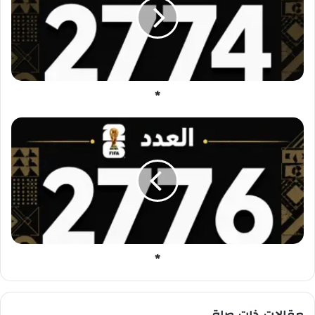
*
*
*