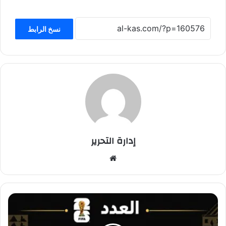
نسخ الرابط
إدارة التحرير
موق
ع
الوي
ب
*