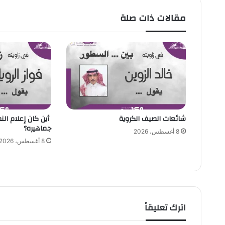
و
ل
مقالات ذات صلة
ص
ا
ل
ة
ر
ي
ا
ض
ي
شائعات الصيف الكروية
أين كان إعلام النص
ة
جماهيره؟
ت
8 أغسطس، 2026
ا
8 أغسطس، 2026
ب
ع
ة
ل
ل
ا
اترك تعليقاً
ت
ح