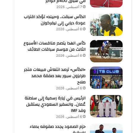
في سباق 400م حواجز
7 أغسطس، 2026
الكأس سبقت.. و«بيلد» تؤكد اقتراب
عودة ديابي إلى ليفركوزن
6 أغسطس، 2026
كأس الهدا يتصدر منافسات الأسبوع
الثالث من موسم سباقات الطائف
6 أغسطس، 2026
«الكأس» ترصد انتعاش مبيعات متجر
طرابزون سبور بعد صفقة محمد
صلاح
6 أغسطس، 2026
الرئيس في زيارة رسمية إلى سلطنة
عُمان.. والسفير السعودي يستقبل
وفد IMF
6 أغسطس، 2026
حزم الصمود يجدد صفوفه بدماء