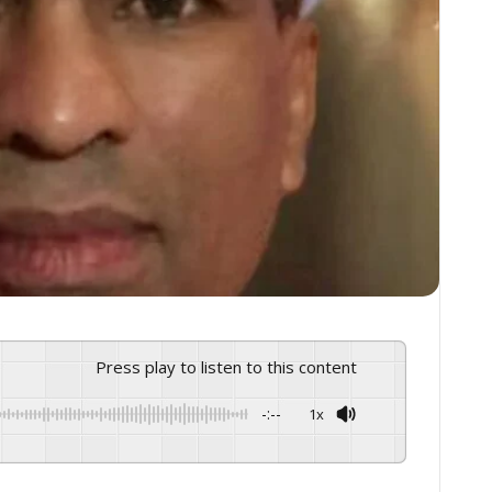
Press play to listen to this content
-:--
1x
GSpeech
Powered By