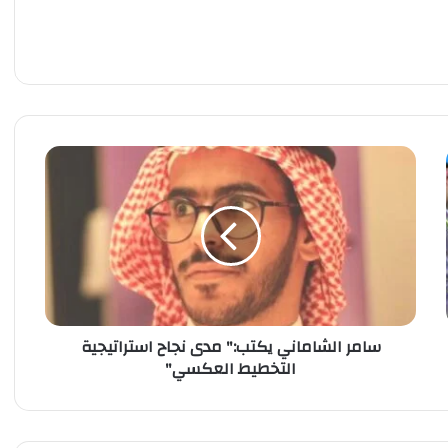
س
ا
م
ر
ا
ل
ش
ا
م
سامر الشاماني يكتب:" مدى نجاح استراتيجية
ا
التخطيط العكسي"
ن
ي
ي
ك