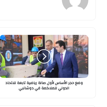
ع
الوي
ب
و
ض
ع
ح
ج
ر
ا
ل
أ
وضع حجر الأساس لأول صالة رياضية تابعة للاتحاد
س
الدولي للملاكمة في دوشانبي
ا
س
ل
أ