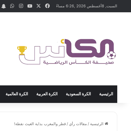
‫X
فيسبوك
‫YouTube
انستقرام
واتسا
t
السبت, 8أغسطس 2026 ,6:26 مساءً
الرئيسية
الكرة السعودية
الكرة العربية
الكرة العالمية
الرئيسية
/
مقالات رأي
/
قطر والمغرب بداية الغيث نقطة!