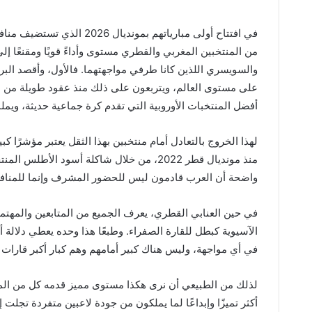
في افتتاح أولى مبارياتهم بمو
من المنتخبين المغربي والقطري مستوى وأداءً قويًا ومقنعًا إل
والسويسري اللذين كانا طرفي مواجهتهما. فالأول، وأقصد البر
على مستوى العالم، ويتربعون على ذلك منذ عقود طويلة من ا
أفضل المنتخبات الأوروبية التي تقدم كرة جماعية حديثة، ويملك لا
لهذا الخروج بالتعادل أمام منتخبين بهذا الثقل يعتبر مؤشرًا كب
منذ مونديال قطر 2022، من خلال شاكلة أسود
واضحة أن العرب قادمون ليس للحضور المشرف وإنما للمنافسة
في حين العنابي القطري، يعرف الجميع من المتابعين والمهتم
الآسيوية كبطل للقارة الصفراء. وطبعًا هذا وحده يعطي دلالة
في أي مواجهة، وليس هناك كبير أمامهم وهم كبار أكبر قارات ا
لذلك من الطبيعي أن نرى هكذا مستوى مميز قدمه كل من المنت
أكثر تميزًا وإبداعًا لما يملكون من جودة لاعبين متفردة تجلت