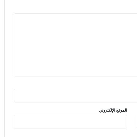
ل
ت
خ
ط
ي
ط
ا
ل
ع
ك
س
ي
"
الموقع الإلكتروني