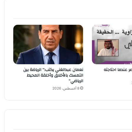
ت
ب
:
"
م
د
ى
ن
ج
ا
ح
ر عندما احتاجته
نعمان عبدالغني يكتب:” الرياضة بين
ا
التمسك بالأخلاق وأخلقة المحيط
س
الرياضي”
ت
ر
8 أغسطس، 2026
ا
ت
ي
ج
ي
ة
ا