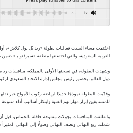
Press play to listen to this content
-:--
1x
GSpeech
Powered By
اختُتمت مساء السبت فعاليات بطولة «ريد بُل بول كلاش»، أول
العربية السعودية، والتي احتضنتها منطقة «سيرفتوبيا» ضمن 
وشهدت البطولة، في نسختها الأولى بالمملكة، منافسات رياض
دول العالم، بحضور رئيس مجلس إدارة الاتحاد السعودي لركوب
وقدّمت البطولة نموذجًا جديدًا لرياضة ركوب الأمواج عبر نقلها
للمتسابقين إبراز مهاراتهم الفنية وابتكار أساليب أداء متنوعة
وانطلقت المنافسات بجولات مفتوحة حافلة بالحماس، قبل أن 
شملت ربع النهائي ونصف النهائي وصولًا إلى النهائي المثير أ