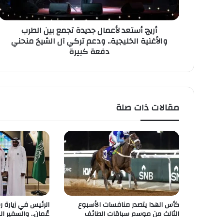
ت
ع
أريج: أستعد لأعمال جديدة تجمع بين الطرب
د
والأغنية الخليجية.. ودعم تركي آل الشيخ منحني
ل
دفعة كبيرة
أ
ع
م
ا
ل
ج
مقالات ذات صلة
د
ي
د
ة
ت
ج
م
ع
ب
ي
كأس الهدا يتصدر منافسات الأسبوع
الرئيس في زيارة 
الثالث من موسم سباقات الطائف
عُمان.. والسفير 
ن