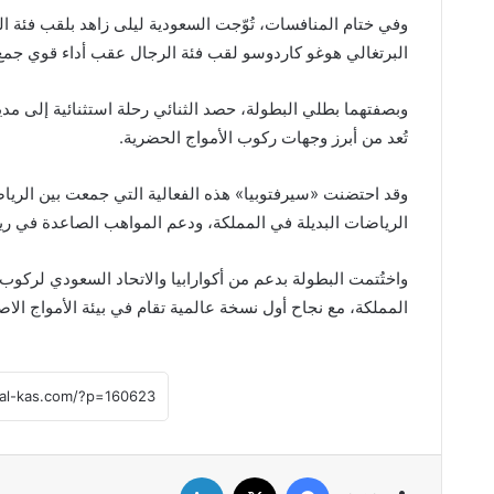
وفي ختام المنافسات، تُوّجت السعودية ليلى زاهد بلقب فئة ال
البرتغالي هوغو كاردوسو لقب فئة الرجال عقب أداء قوي جمع بي
وبصفتهما بطلي البطولة، حصد الثنائي رحلة استثنائية إلى مدين
تُعد من أبرز وجهات ركوب الأمواج الحضرية.
وقد احتضنت «سيرفتوبيا» هذه الفعالية التي جمعت بين الري
الرياضات البديلة في المملكة، ودعم المواهب الصاعدة في ري
واختُتمت البطولة بدعم من أكوارابيا والاتحاد السعودي لركوب
المملكة، مع نجاح أول نسخة عالمية تقام في بيئة الأمواج الاص
فيسبوك
‫X
لينكدإن