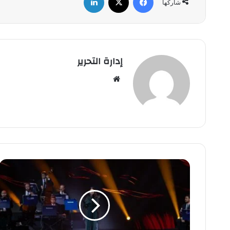
شاركها
إدارة التحرير
موق
ع
الوي
ب
أ
ر
ي
ج
:
أ
س