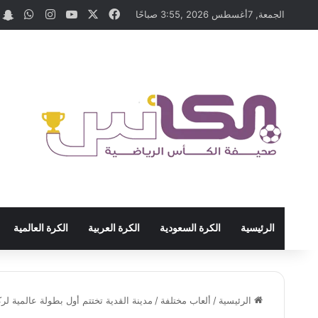
‫X
فيسبوك
‫YouTube
انستقرام
واتسا
t
الجمعة, 7أغسطس 2026 ,3:55 صباحًا
الرئيسية
الكرة السعودية
الكرة العربية
الكرة العالمية
الرئيسية
/
ألعاب مختلفة
/
مدينة القدية تختتم أول بطولة عالمية ل