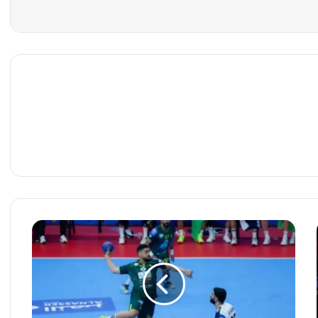
ا
ل
خ
ل
ي
ج
ي