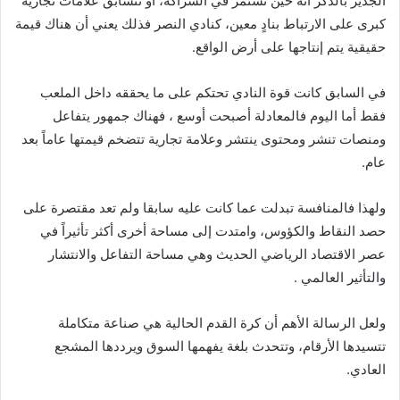
الجديز بالذكر أنه حين تستمر في الشراكة، أو تتسابق علامات تجارية
كبرى على الارتباط بنادٍ معين، كنادي النصر فذلك يعني أن هناك قيمة
حقيقية يتم إنتاجها على أرض الواقع.
في السابق كانت قوة النادي تحتكم على ما يحققه داخل الملعب
فقط أما اليوم فالمعادلة أصبحت أوسع ، فهناك جمهور يتفاعل
ومنصات تنشر ومحتوى ينتشر وعلامة تجارية تتضخم قيمتها عاماً بعد
عام.
ولهذا فالمنافسة تبدلت عما كانت عليه سابقا ولم تعد مقتصرة على
حصد النقاط والكؤوس، وامتدت إلى مساحة أخرى أكثر تأثيراً في
عصر الاقتصاد الرياضي الحديث وهي مساحة التفاعل والانتشار
والتأثير العالمي .
ولعل الرسالة الأهم أن كرة القدم الحالية هي صناعة متكاملة
تتسيدها الأرقام، وتتحدث بلغة يفهمها السوق ويرددها المشجع
العادي.