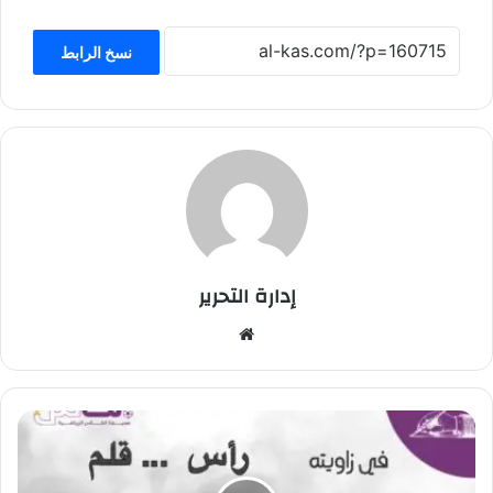
نسخ الرابط
إدارة التحرير
موق
ع
الوي
ب
آ
ن
ا
ل