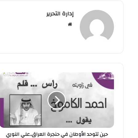
إدارة التحرير
موق
ع
الوي
ب
ح
ي
ن
ت
ت
و
ح
د
ا
حين تتوحد الأوطان في حنجرة العراق..علي النوري
ل