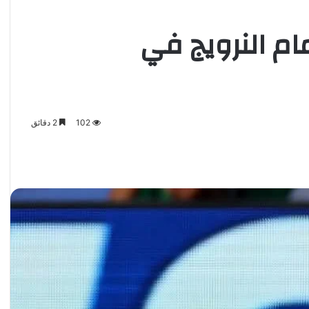
ام النرويج في
102
2 دقائق