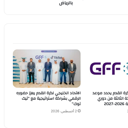
بالرياض
ر
ي
ك
ب
ي
ر
ع
ل
ى
ح
ف
ل
خ
ا
ل
كرة القدم يحدد موعد
الاتحاد الخليجي لكرة القدم يعزز حضوره
د
الثالثة من دوري
الرقمي بشراكة استراتيجية مع “تيك
ع
202
توك”
ب
د
2 أغسطس، 2026
ا
ل