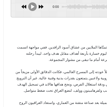
0:00
يلة الظهور العراقي الأول في كأس العالم 2026 كما تمنّاها الملايين من عشاق أسود الرافدين. ففي مواجهة اتسمت
ليوم خسارة بأربعة أهداف مقابل هدف واحد، ليبدأ رحلته
مشرعة أمام ما تبقى من مشوار المجموعة.
اً عودته إلى المسرح العالمي، فكانت الدقائق الأولى مزيجاً من
ة ولاعبين يتمتعون بقدرات بدنية وفنية عالية. غير أن النرويج
دقة استغلال الفرص، ونجح هدافها هالاند في تسجيل الهدف
ة بعد صناعة متقنة من العماري، واستعاد العراقيون الروح