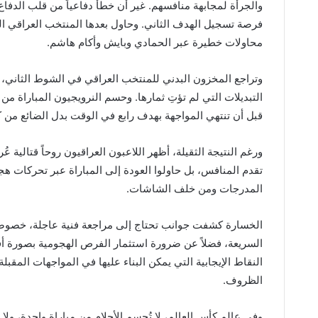
والجرأة لمجابهة منافسهم. غير أن خطأً دفاعياً من قلب الدف
فرصة تسجيل الهدف الثاني. وحاول بعدها المنتخب العراقي الع
محاولات خطيرة عبر الحمادي وبايش وأكام هاشم.
وتراجع المخزون البدني للمنتخب العراقي في الشوط الثاني،
التبديلات التي لم تؤتِ ثمارها. وحسم النرويجيون المباراة من
قبل أن تنتهي المواجهة بهدف رابع في الوقت بدل الضائع من 
ورغم النتيجة الثقيلة، أظهر اللاعبون العراقيون روحاً قتالية ع
تقدم المنافس، بل حاولوا العودة إلى المباراة عبر تحركات 
المدرجات ومن خلف الشاشات.
الخسارة كشفت جوانب تحتاج إلى مراجعة فنية عاجلة، خصوصاً
السريعة، فضلاً عن ضرورة استثمار الفرص الهجومية بصورة أف
النقاط الإيجابية التي يمكن البناء عليها في المواجهات المقبل
الظروف.
وفي عالم كأس العالم، لا تُحسم الأحلام من مباراة واحدة، ولا ت