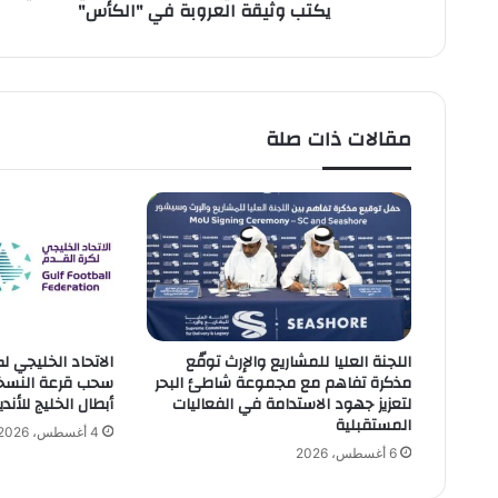
يكتب وثيقة العروبة في "الكأس"
أ
و
ط
ا
ن
ف
مقالات ذات صلة
ي
ح
ن
ج
ر
ة
ا
ل
ع
اللجنة العليا للمشاريع والإرث توقّع
الاتحاد الخليجي ل
ر
مذكرة تفاهم مع مجموعة شاطئ البحر
سحب قرعة النسخة 
ا
لتعزيز جهود الاستدامة في الفعاليات
أبطال الخليج للأندية 2026-7
ق
المستقبلية
.
4 أغسطس، 2026
.
6 أغسطس، 2026
ع