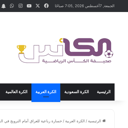
‫X
فيسبوك
‫YouTube
انستقرام
واتسا
t
الجمعة, 7أغسطس 2026 ,7:05 صباحًا
الرئيسية
الكرة السعودية
الكرة العربية
الكرة العالمية
الرئيسية
/
الكرة العربية
/
خسارة رباعية للعراق أمام النرويج في الم