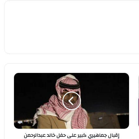
إ
ق
ب
ا
ل
ج
م
ا
ه
إقبال جماهيري كبير على حفل خالد عبدالرحمن
ي