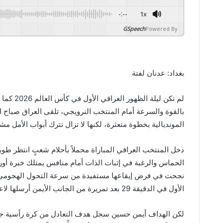
-:--
1x
GSpeech
Powered By
بغداد: عدنان لفتة
لم تكن ل
بالقوة والسرعة أمام المنتخب النرويجي، تلقى العراق صباح ا
المونديالية بخطوة متعثرة، لكنها لا تزال تترك أبواب الأمل 
دخل المنتخب العراقي المباراة محملاً بأحلام شعبٍ انتظر طويل
الحماس والرغبة في إثبات الذات أمام منافس يمتلك خبرة أوروبي
نجحت في فرض إيقاعها مستفيدة من سرعة التحول الهجومي و
الأول في الدقيقة 29 بعد تمريرة من الجانب الأيمن أرسلها لاعب ولفرهامبتون وولف، لتضع العراق تحت ضغط متواصل.
لكن الهداف أيمن حسين سجل هدف التعادل من كرة رأسية جميل