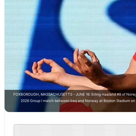
FOXBOROUGH, MASSACHUSETTS - JUNE 16: Erling Haaland #9 of Norway cel
2026 Group I match between Iraq and Norway at Boston Stadium on J