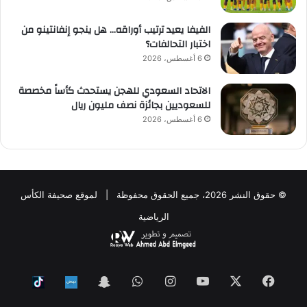
الفيفا يعيد ترتيب أوراقه… هل ينجو إنفانتينو من
اختبار التحالفات؟
6 أغسطس، 2026
الاتحاد السعودي للهجن يستحدث كأساً مخصصة
للسعوديين بجائزة نصف مليون ريال
6 أغسطس، 2026
© حقوق النشر 2026، جميع الحقوق محفوظة | لموقع صحيفة الكأس
الرياضية
فيسبوك
‫X
‫YouTube
انستقرام
واتساب
Snapchat
ktok
Nabd