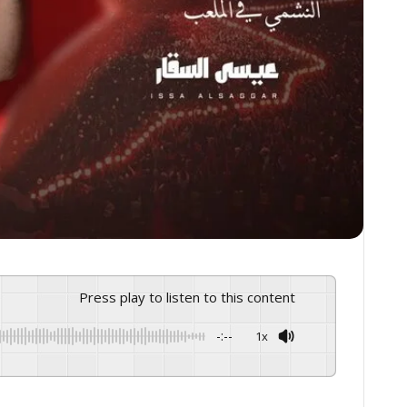
Press play to listen to this content
-:--
1x
GSpeech
Powered By