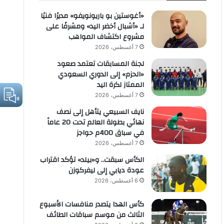
«أغوستين بو باريونويفو» مديرًا فنيًا
لـ «أشبال أخضر اليد» ومشرفًا على
مشروع اكتشاف المواهب
7 أغسطس، 2026
لجنة المسابقات تعتمد صعود
«الحزم» إلى الدوري السعودي
الممتاز لكرة اليد
7 أغسطس، 2026
نايف السبيعي يتأهل إلى نصف
نهائي بطولة العالم تحت 20 عاماً
في سباق 400م حواجز
7 أغسطس، 2026
الكأس سبقت.. و«بيلد» تؤكد اقتراب
عودة ديابي إلى ليفركوزن
6 أغسطس، 2026
كأس الهدا يتصدر منافسات الأسبوع
الثالث من موسم سباقات الطائف