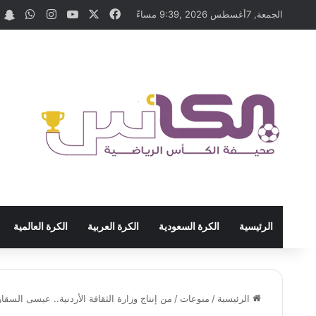
‫X
فيسبوك
‫YouTube
انستقرام
واتسا
t
الجمعة, 7أغسطس 2026 ,9:39 مساءً
الرئيسية
الكرة السعودية
الكرة العربية
الكرة العالمية
الرئيسية
/
منوعات
/
من إنتاج وزارة الثقافة الأردنية.. عيسى السق