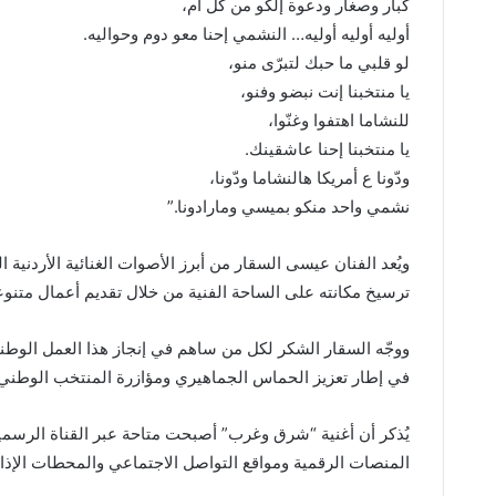
كبار وصغار ودعوة إلكو من كل أم،
أوليه أوليه أوليه… النشمي إحنا معو دوم وحواليه.
لو قلبي ما حبك لتبرّى منو،
يا منتخبنا إنت نبضو وفنو،
للنشاما اهتفوا وغنّوا،
يا منتخبنا إحنا عاشقينك.
ودّونا ع أمريكا هالنشاما ودّونا،
نشمي واحد منكو بميسي ومارادونا.”
ويُعد الفنان عيسى السقار من أبرز الأصوات الغنائية الأردنية
ترسيخ مكانته على الساحة الفنية من خلال تقديم أعمال متنوعة 
ووجّه السقار الشكر لكل من ساهم في إنجاز هذا العمل الوطني،
في إطار تعزيز الحماس الجماهيري ومؤازرة المنتخب الوطني الأر
يُذكر أن أغنية “شرق وغرب” أصبحت متاحة عبر القناة الرسم
المنصات الرقمية ومواقع التواصل الاجتماعي والمحطات الإذاعي