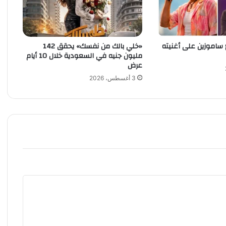
ل
أ
خ
ض
 ساموزين على أغنيته
«خلي بالك من نفسك» يحقق 142
ر
مليون جنيه في السعودية خلال 10 أيام
ا
عرض
ل
س
3 أغسطس، 2026
ع
و
د
ي
و
ا
ل
د
ع
م
ا
ل
ج
م