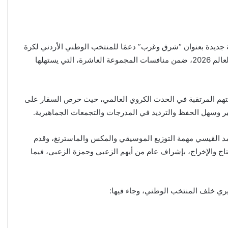
ة جديدة بعنوان “شرق وغرب” دعمًا للمنتخب الوطني الأردني لكرة
القدم، وذلك قبيل انطلاق مشواره التاريخي في بطولة كأس العالم 2026، ضمن منافسات المجموعة العاشرة، التي يستهلها
كتهم المرتقبة في الحدث الكروي العالمي، حيث حرص السقار على
ماهير وسهل الحفظ والترديد في المدرجات والتجمعات الجماهيرية.
مد القيسي مهمة التوزيع الموسيقي والمكس والماسترنغ، وقدم
تاج والإخراج، بإشراف عام من أيهم الزعبي وحمزة الزعبي، فيما
ري خلف المنتخب الوطني، وجاء فيها: