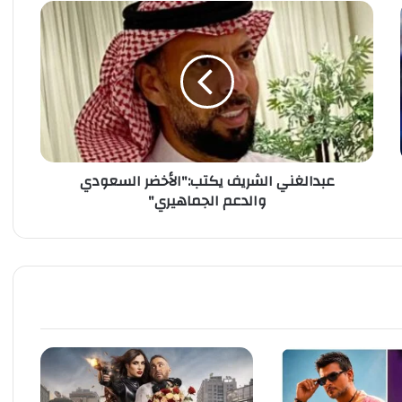
ع
ب
د
ا
ل
غ
ن
ي
ا
عبدالغني الشريف يكتب:"الأخضر السعودي
ل
والدعم الجماهيري"
ش
ر
ي
ف
ي
ك
ت
ب
:
"
ا