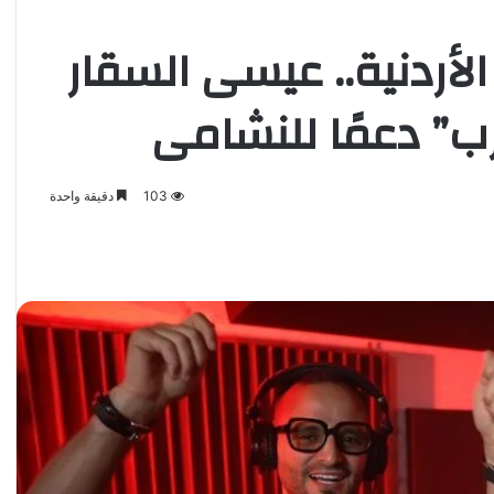
 الأردنية.. عيسى السقار
” دعمًا للنشامى
103
دقيقة واحدة