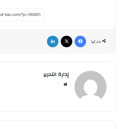
فيسبوك
‫X
لينكدإن
شاركها
إدارة التحرير
موق
ع
الوي
ب