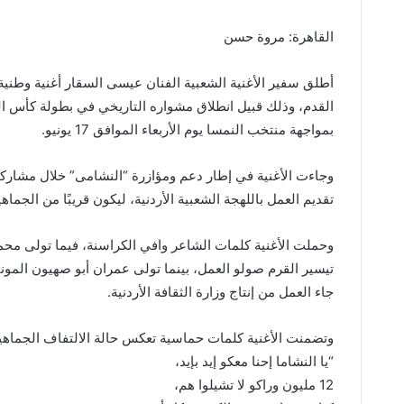
القاهرة: مروة حسن
أطلق سفير الأغنية الشعبية الفنان عيسى السقار أغنية وطني
بمواجهة منتخب النمسا يوم الأربعاء الموافق 17 يونيو.
وجاءت الأغنية في إطار دعم ومؤازرة “النشامى” خلال مشار
تقديم العمل باللهجة الشعبية الأردنية، ليكون قريبًا من الج
وحملت الأغنية كلمات الشاعر وافي الكراسنة، فيما تولى مح
تيسير القرم صولو العمل، بينما تولى عمران أبو صهيون المون
جاء العمل من إنتاج وزارة الثقافة الأردنية.
وتضمنت الأغنية كلمات حماسية تعكس حالة الالتفاف الجماهي
“يا النشاما إحنا معكو إيد بإيد،
12 مليون وراكو لا تشيلوا هم،