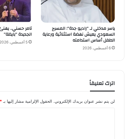
ب
ي
.
.
ياسر مدخلي لـ “راديو جدة”: المسرح
تامر حسني.. يهنئ
س
السعودي يعيش نهضة استثنائية ورعاية
الجديدة “بايظة”
ب
الطفل أساس استدامته
ا
5 أغسطس، 2026
ق
6 أغسطس، 2026
ت
ا
ر
ي
خ
اترك تعليقاً
ي
ي
ه
لن يتم نشر عنوان بريدك الإلكتروني.
الحقول الإلزامية مشار إليها بـ
*
ي
م
ا
ن
ل
ع
ت
ل
ى