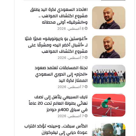
الاتحاد السعودي لكرة اليد يطلق
مشروع اكتشاف المواهب ..
و«الشرقية» أولى محطاته
8 أغسطس، 2026
«أغوستين بو باريونويفو» مديرًا فنيًا
لـ «أشبال أخضر اليد» ومشرفًا على
مشروع اكتشاف المواهب
7 أغسطس، 2026
لجنة المسابقات تعتمد صعود
«الحزم» إلى الدوري السعودي
الممتاز لكرة اليد
7 أغسطس، 2026
نايف السبيعي يتأهل إلى نصف
نهائي بطولة العالم تحت 20 عاماً
في سباق 400م حواجز
7 أغسطس، 2026
الكأس سبقت.. و«بيلد» تؤكد اقتراب
عودة ديابي إلى ليفركوزن