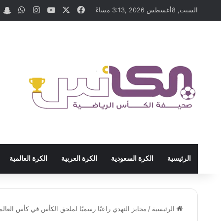
‫X
فيسبوك
‫YouTube
انستقرام
واتسا
t
السبت, 8أغسطس 2026 ,3:13 مساءً
الرئيسية
الكرة السعودية
الكرة العربية
الكرة العالمية
الرئيسية
/
مخابز النهدي راعيًا رسميًا لملحق الكأس في كأس العالم 026