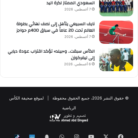
السعودي الممتاز لكرة اليد
7 أغسطس، 2026
نايف السبيعي يتأهل إلى نصف نهائي بطولة
العالم تحت 20 عاماً في سباق 400م حواجز
7 أغسطس، 2026
الكأس سبقت.. و«بيلد» تؤكد اقتراب عودة ديابي
إلى ليفركوزن
6 أغسطس، 2026
© حقوق النشر 2026، جميع الحقوق محفوظة | لموقع صحيفة الكأس
الرياضية
فيسبوك
‫X
‫YouTube
انستقرام
واتساب
Snapchat
ktok
Nabd