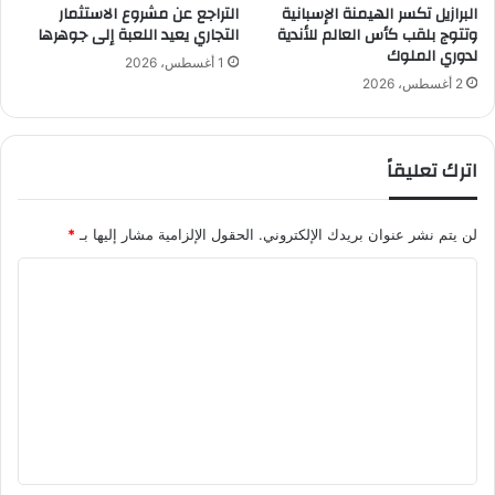
البرازيل تكسر الهيمنة الإسبانية
التراجع عن مشروع الاستثمار
ق
وتتوج بلقب كأس العالم للأندية
التجاري يعيد اللعبة إلى جوهرها
ك
لدوري الملوك
ل
1 أغسطس، 2026
إ
2 أغسطس، 2026
ش
ا
د
اترك تعليقاً
ة
لن يتم نشر عنوان بريدك الإلكتروني.
الحقول الإلزامية مشار إليها بـ
*
ا
ل
ت
ع
ل
ي
ق