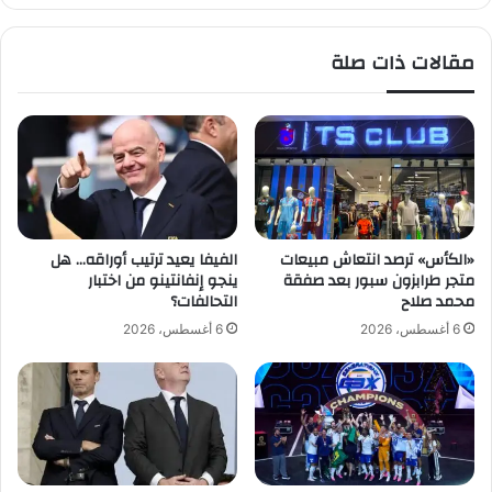
ع
ا
ي
ر
مقالات ذات صلة
ة
ب
ف
و
ي
ر
ل
غ
ي
)
ل
ل
ة
د
ت
ع
و
م
«الكأس» ترصد انتعاش مبيعات
الفيفا يعيد ترتيب أوراقه… هل
ه
ا
متجر طرابزون سبور بعد صفقة
ينجو إنفانتينو من اختبار
ج
ل
محمد صلاح
التحالفات؟
م
أ
6 أغسطس، 2026
6 أغسطس، 2026
ا
خ
ن
ض
ز
ر
ا
ت
م
س
ب
ت
ي
ح