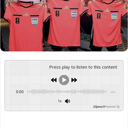
Press play to listen to this content
0:00
-:--
1x
GSpeech
Powered By