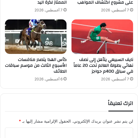
أ
على مشروع اكتشاف المواهب
الممتاز لكرة اليد
م
س
7 أغسطس، 2026
7 أغسطس، 2026
ف
ا
ا
ل
ت
ع
ي
ا
ح
ل
ا
م
ل
2
أ
نايف السبيعي يتأهل إلى نصف
كأس الهدا يتصدر منافسات
0
نهائي بطولة العالم تحت 20 عاماً
الأسبوع الثالث من موسم سباقات
خ
2
في سباق 400م حواجز
الطائف
ض
6
ر
7 أغسطس، 2026
6 أغسطس، 2026
ف
ي
م
اترك تعليقاً
و
ا
ج
لن يتم نشر عنوان بريدك الإلكتروني.
الحقول الإلزامية مشار إليها بـ
*
ه
ة
ا
إ