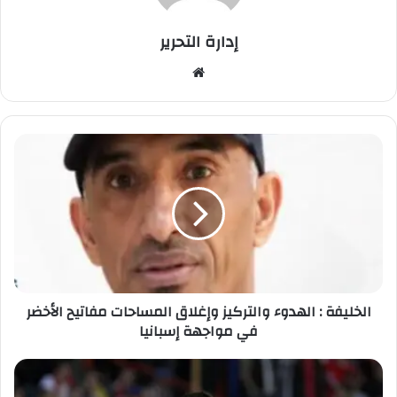
إدارة التحرير
موق
ع
الوي
ب
ا
ل
خ
ل
ي
ف
ة
:
ا
الخليفة : الهدوء والتركيز وإغلاق المساحات مفاتيح الأخضر
ل
في مواجهة إسبانيا
ه
د
و
س
ء
ب