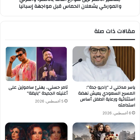
والموركي يشعلان الحماس قبل مواجهة إسبانيا
ر
ض
ة
ر
ف
ت
ي
ز
مقالات ذات صلة
ا
ي
ل
ن
م
ش
و
و
ن
ا
د
ر
ي
ع
ا
أ
ل
ت
ياسر مدخلي لـ “راديو جدة”:
تامر حسني.. يهنئ ساموزين على
و
ل
المسرح السعودي يعيش نهضة
أغنيته الجديدة “بايظة”
ت
ا
استثنائية ورعاية الطفل أساس
5 أغسطس، 2026
ه
استدامته
ن
د
ت
6 أغسطس، 2026
د
ا
ا
ب
ل
ا
ش
ل