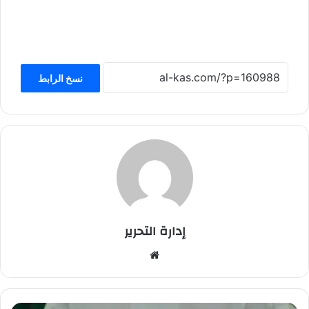
نسخ الرابط
إدارة التحرير
موق
ع
الوي
ب