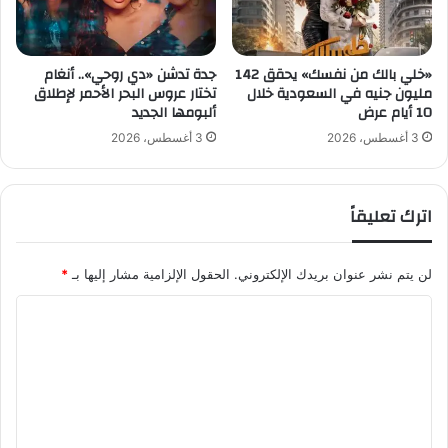
ر
أ
ك
خ
ة
ض
«خلي بالك من نفسك» يحقق 142
جدة تدشن «دي روحي».. أنغام
ا
ر
مليون جنيه في السعودية خلال
تختار عروس البحر الأحمر لإطلاق
ل
.
10 أيام عرض
ألبومها الجديد
م
.
ن
و
3 أغسطس، 2026
3 أغسطس، 2026
ت
ا
ج
ل
ة
ق
اترك تعليقاً
ر
ن
ي
لن يتم نشر عنوان بريدك الإلكتروني.
الحقول الإلزامية مشار إليها بـ
*
و
ا
ا
ل
ل
م
و
ت
ر
ع
ك
ي
ل