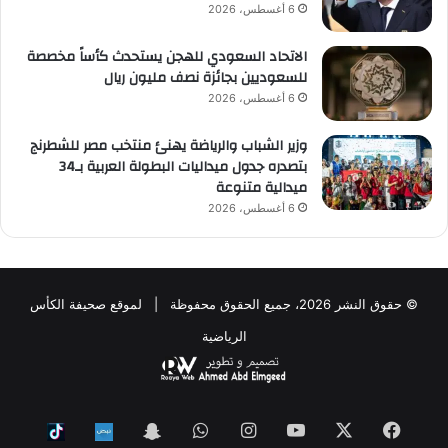
6 أغسطس، 2026
الاتحاد السعودي للهجن يستحدث كأساً مخصصة
للسعوديين بجائزة نصف مليون ريال
6 أغسطس، 2026
وزير الشباب والرياضة يهنئ منتخب مصر للشطرنج
بتصدره جدول ميداليات البطولة العربية بـ34
ميدالية متنوعة
6 أغسطس، 2026
© حقوق النشر 2026، جميع الحقوق محفوظة | لموقع صحيفة الكأس
الرياضية
فيسبوك
‫X
‫YouTube
انستقرام
واتساب
Snapchat
ktok
Nabd