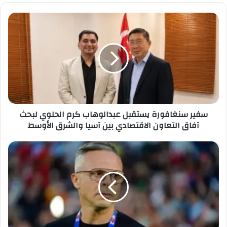
الوي
ب
س
ف
ي
ر
س
ن
غ
ا
ف
سفير سنغافورة يستقبل عبدالوهاب كرم الحلوي لبحث
و
آفاق التعاون الاقتصادي بين آسيا والشرق الأوسط
ر
ة
ي
ك
س
ر
ت
ة
ق
ا
ب
ل
ل
س
ع
ا
ب
م