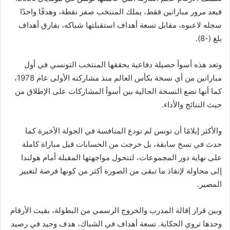
فبعد مرور مباراتين فقط، يملك المنتخب صفر نقطة، وهدفًا واحدًا
سجله لاعبوه، مقابل تسعة أهداف استقبلتها شباكه، بفارق أهداف
بلغ (-8).
وتعد هذه أسوأ حصيلة دفاعية يحققها المنتخب التونسي في أول
مباراتين من أي نسخة بكأس العالم منذ مشاركته الأولى عام 1978،
كما أنها تضع النسخة الحالية بين أسوأ المشاركات على الإطلاق من
حيث النتائج والأداء.
والأكثر إيلامًا أن تونس لم تودع المنافسة في الجولة الأخيرة كما
حدث في نسخ سابقة، بل خرجت من الحسابات قبل مباراة كاملة
على نهاية دور المجموعات، لتتحول مواجهتها المقبلة أمام هولندا
إلى محاولة لإنقاذ ما تبقى من الصورة أكثر من كونها فرصة لتغيير
المصير.
وبين قرار إقالة المدرب والخروج الرسمي من البطولة، بقيت الأرقام
وحدها تروي الحكاية. تسعة أهداف في الشباك، هدف وحيد في رصيد