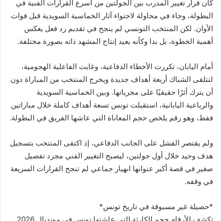
كان قرار تغيير المدرب بين الجولتين من أسرع القرارات الفنية في
البطولة، وجاء في محاولة لاحتواء آثار الخماسية السويدية قبل فوات
الأوان. لكن المنتخب التونسي لم ينجح في تقديم رد فعل يعكس
أهمية الخطوة، بل بدا وكأنه يعيد إنتاج المشهد ذاته بصورة مختلفة.
أمام اليابان، تكررت الأخطاء الدفاعية، وغابت الفاعلية الهجومية،
لتتلقى الشباك أربعة أهداف جديدة ويخرج المنتخب من المباراة دون
أن يترك أثرًا حقيقيًا على مجرياتها. وبين الخماسية السويدية
والرباعية اليابانية، استقبلت تونس تسعة أهداف كاملة خلال مباراتين
فقط، وهو رقم يلخص حجم المعاناة التي عاشها الفريق في البطولة.
ولم يقتصر الفشل على الجانب الدفاعي، إذ اكتفى المنتخب بتسجيل
هدف وحيد خلال أول جولتين، ليصبح التغيير الفني مجرد تفصيل
صغير في قصة أكبر عنوانها انهيار جماعي لم تنجح القرارات السريعة
في وقفه.
*حصيلة غير مسبوقة في تاريخ تونس*
تكشف الأرقام حجم الكارثة التي عاشتها تونس في مونديال 2026.