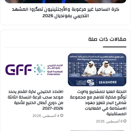
د
ب
كرة السامبا غير مرغوبة والأرجنتينيون تصدّروا المشهد
ا
ا
التدريبي‏ بمونديال 2026
ل
غ
و
ي
ه
ر
ا
م
مقالات ذات صلة
ب
ر
ك
غ
ر
و
م
ب
ا
ة
ل
و
ح
ا
ل
ل
و
أ
اللجنة العليا للمشاريع والإرث
الاتحاد الخليجي لكرة القدم يحدد
ي
ر
توقّع مذكرة تفاهم مع مجموعة
موعد سحب قرعة النسخة الثالثة
ل
ج
شاطئ البحر لتعزيز جهود
من دوري أبطال الخليج للأندية
ب
الاستدامة في الفعاليات
2026-2027
ن
المستقبلية
ح
ت
4 أغسطس، 2026
ث
ي
6 أغسطس، 2026
آ
ن
ف