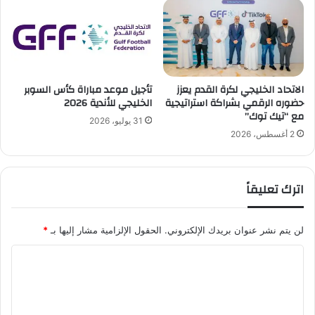
ي
ا
و
ق
ن
ا
ت
ل
ص
ت
دّ
الاتحاد الخليجي لكرة القدم يعزز
تأجيل موعد مباراة كأس السوبر
ع
ر
حضوره الرقمي بشراكة استراتيجية
الخليجي للأندية 2026
ا
و
مع “تيك توك”
و
ا
31 يوليو، 2026
ن
ا
2 أغسطس، 2026
ا
ل
ل
م
ا
ش
اترك تعليقاً
ق
ه
ت
د
ص
ا
لن يتم نشر عنوان بريدك الإلكتروني.
الحقول الإلزامية مشار إليها بـ
*
ا
ل
د
ت
ا
ي
د
ل
ب
ر
ي
ي
ت
ن
ب