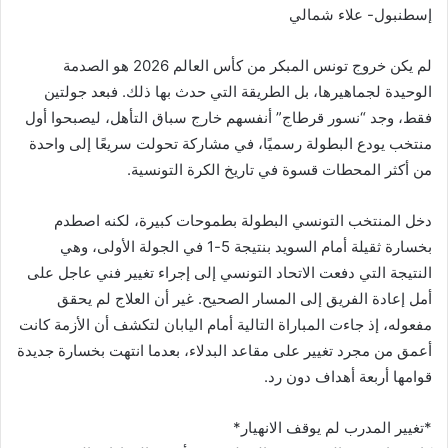
إسطنبول- علاء شمالي
لم يكن خروج تونس المبكر من كأس العالم 2026 هو الصدمة
الوحيدة لجماهيرها، بل الطريقة التي حدث بها ذلك. فبعد جولتين
فقط، وجد “نسور قرطاج” أنفسهم خارج سباق التأهل، ليصبحوا أول
منتخب يودع البطولة رسميًا، في مشاركة تحولت سريعًا إلى واحدة
من أكثر المحطات قسوة في تاريخ الكرة التونسية.
دخل المنتخب التونسي البطولة بطموحات كبيرة، لكنه اصطدم
بخسارة ثقيلة أمام السويد بنتيجة 5-1 في الجولة الأولى، وهي
النتيجة التي دفعت الاتحاد التونسي إلى إجراء تغيير فني عاجل على
أمل إعادة الفريق إلى المسار الصحيح. غير أن العلاج لم يحقق
مفعوله، إذ جاءت المباراة التالية أمام اليابان لتكشف أن الأزمة كانت
أعمق من مجرد تغيير على مقاعد البدلاء، بعدما انتهت بخسارة جديدة
قوامها أربعة أهداف دون رد.
*تغيير المدرب لم يوقف الانهيار*