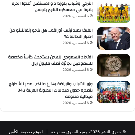
الترجي وشباب بلوزداد والمستقبل أعدوا الحزم
بقوة في معسكره الناجح بتونس
6 أغسطس، 2026
الفيفا يعيد ترتيب أوراقه… هل ينجو إنفانتينو من
اختبار التحالفات؟
6 أغسطس، 2026
الاتحاد السعودي للهجن يستحدث كأساً مخصصة
للسعوديين بجائزة نصف مليون ريال
6 أغسطس، 2026
وزير الشباب والرياضة يهنئ منتخب مصر للشطرنج
بتصدره جدول ميداليات البطولة العربية بـ34
ميدالية متنوعة
6 أغسطس، 2026
© حقوق النشر 2026، جميع الحقوق محفوظة | لموقع صحيفة الكأس