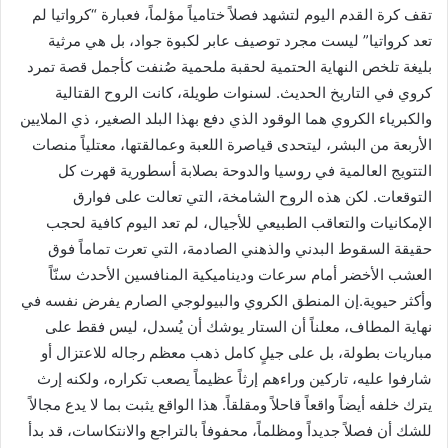
تقف كرة القدم اليوم لتشهد فصلاً ختامياً مؤلماً، فعبارة “كرواتيا لم
تعد كرواتيا” ليست مجرد توصيف عابر لكبوة جواد، بل هي مرثية
بليغة تلخص النهاية الحتمية لحقبة ملحمية صُنفت كأجمل قصة تمرد
كروي في التاريخ الحديث. لسنوات طويلة، كانت الروح القتالية
والكبرياء الكروي هما الوقود الذي دفع بهذا البلد الصغير، ذي الملايين
الأربعة من البشر، ليتحدى قياصرة اللعبة وعمالقتها، معتلياً منصات
التتويج العالمية في روسيا والدوحة بصلابة أسطورية قهرت كل
التوقعات. لكن هذه الروح الشامخة، التي تعالت على فوارق
الإمكانيات والتعاقب الطبيعي للأجيال، لم تعد اليوم كافية لحجب
حقيقة السقوط البدني والذهني الصادمة، التي تعرت تماماً فوق
العشب الأخضر أمام سرعات وديناميكية المنافسين الأحدث سنّاً
وأكثر حيوية.إن المنطق الكروي والبيولوجي الصارم يفرض نفسه في
نهاية المطاف، معلناً أن الستار يوشك أن يُسدل، ليس فقط على
مباريات بطولة، بل على جيلٍ كامل ذهب معظم رجاله للاعتزال أو
شارفوا عليه، تاركين وراءهم إرثاً عظيماً يصعب تكراره، ولكنه إرث
يترك خلفه أيضاً واقعاً قاحلاً ومقلقاً. هذا الواقع يثبت بما لا يدع مجالاً
للشك أن فصلاً جديداً ومظلماً، محفوفاً بالتراجع والانتكاسات، قد بدأ