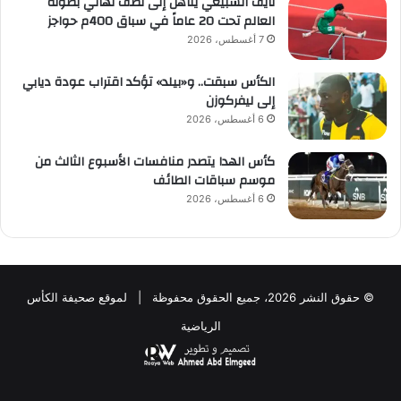
نايف السبيعي يتأهل إلى نصف نهائي بطولة
العالم تحت 20 عاماً في سباق 400م حواجز
7 أغسطس، 2026
الكأس سبقت.. و«بيلد» تؤكد اقتراب عودة ديابي
إلى ليفركوزن
6 أغسطس، 2026
كأس الهدا يتصدر منافسات الأسبوع الثالث من
موسم سباقات الطائف
6 أغسطس، 2026
© حقوق النشر 2026، جميع الحقوق محفوظة | لموقع صحيفة الكأس
الرياضية