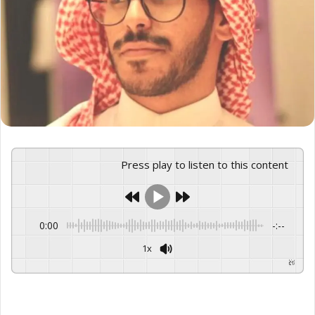
Press play to listen to this content
0:00
-:--
1x
GSpeech
Powered By