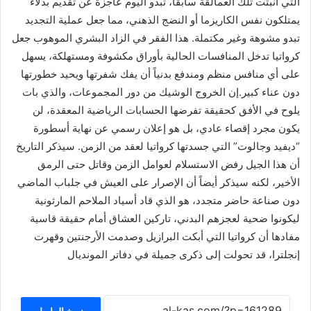
التي أنبتت تلك العمالقة سابقاً، تبدو اليوم عاجزة عن تقديم بدلاء
يمتلكون نفس الكاريزما أو النضج الذهني، مما جعل عملية التجديد
تبدو مشوهة وغير مكتملة. هذا الفقر في الزاد البشري الموهوب جعل
كرواتيا تدخل المنافسات الحالية بأوراق مكشوفة ومستهلكة، يسهل
على أي منافس منظم ومندفع بدنياً أن يفك شفرتها ويحيد خطورتها
دون عناء كبير.إن الخروج الوشيك من دور المجموعات، والذي بات
يلوح في الأفق كحقيقة تفرضها الحسابات الرياضية المعقدة، لن
يكون مجرد إقصاء عادي، بل هو إعلان رسمي عن نهاية أسطورة
“ديفيد وجالوت” التي جسدتها كرواتيا لعقد من الزمن. سيذكر التاريخ
أن هذا الجيل رفض الاستسلام لعوامل الزمن وقاتل حتى الرمق
الأخير، لكنه سيذكر أيضاً أن الإصرار على العيش في جلباب الماضي
دون صناعة حاضر متجدد، هو الذي قاد أسياد الملاحم المارثونية
ليكونوا ضحية لعجزهم البدني، تاركين العشاق أمام حقيقة قاسية
مفادها أن كرواتيا التي أبكت البرازيل وصدمت الأرجنتين وقهرت
إنجلترا، قد تحولت إلى ذكرى جميلة في دفاتر المونديال