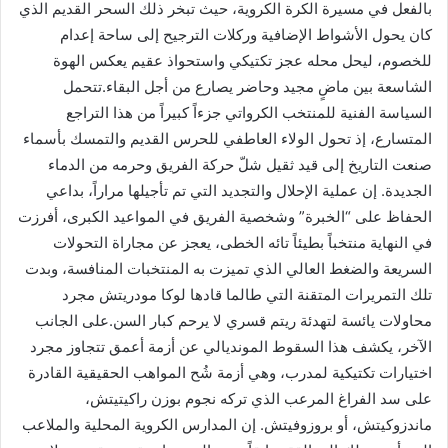
بالفعل في مسيرة الكرة الكروية، حيث تبخر ذلك السحر القديم الذي
كان يحول الأشواط الإضافية وركلات الترجيح إلى ساحة إعدام
للخصوم، ليحل محله عجز تكتيكي واستحواذ عقيم يعكس الهوة
الشاسعة بين ماضٍ مجيد وحاضر يصارع من أجل البقاء.تتحمل
السياسة الفنية للمنتخب الكرواتي جزءاً كبيراً من هذا التراجع
المتسارع، إذ تحول الولاء العاطفي للحرس القديم والتمسك بأسماء
صنعت التاريخ إلى قيد ثقيل شلّ حركة الفريق وحرمه من الدماء
الجديدة. إن عملية الإحلال والتجديد التي تم تأجيلها مراراً، بداعي
الحفاظ على “الخبرة” وشخصية الفريق في المواعيد الكبرى، أفرزت
في النهاية منتخباً بطيئاً تائه الخطى، يعجز عن مجاراة التحولات
السريعة والضغط العالي الذي تميزت به المنتخبات المنافسة، وبدت
تلك التمريرات المتقنة التي طالما قادها لوكا مودريتش مجرد
محاولات يائسة لتهدئة ريتم قسري لا يرحم كبار السن.على الجانب
الآخر، يكشف هذا السقوط المونديالي عن أزمة أعمق تتجاوز مجرد
اختيارات تكتيكية لمدرب، وهي أزمة شُح المواهب الحقيقية القادرة
على سد الفراغ المرعب الذي تركه نجوم بوزن راكيتيتش،
ماندزوكيتش، أو بروزوفيتش. إن المدارس الكروية المحلية والملاعب