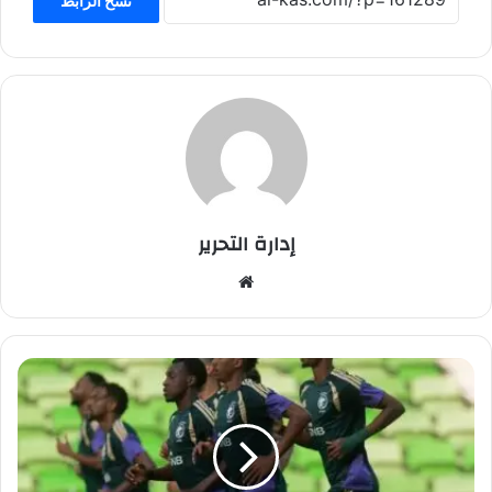
نسخ الرابط
إدارة التحرير
موق
ع
الوي
ب
ا
ل
أ
خ
ض
ر