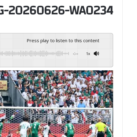
G-20260626-WA0234
Press play to listen to this content
-:--
1x
GSpeech
Powered By