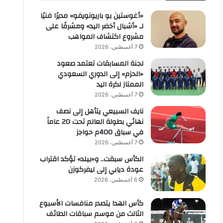
«أغوستين بو باريونويفو» مديرًا فنيًا
لـ «أشبال أخضر اليد» ومشرفًا على
مشروع اكتشاف المواهب
7 أغسطس، 2026
لجنة المسابقات تعتمد صعود
«الحزم» إلى الدوري السعودي
الممتاز لكرة اليد
7 أغسطس، 2026
نايف السبيعي يتأهل إلى نصف
نهائي بطولة العالم تحت 20 عاماً
في سباق 400م حواجز
7 أغسطس، 2026
الكأس سبقت.. و«بيلد» تؤكد اقتراب
عودة ديابي إلى ليفركوزن
6 أغسطس، 2026
كأس الهدا يتصدر منافسات الأسبوع
الثالث من موسم سباقات الطائف