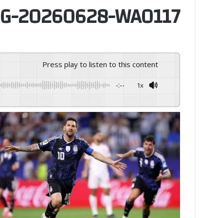
G-20260628-WA0117
Press play to listen to this content
-:--
1x
GSpeech
Powered By