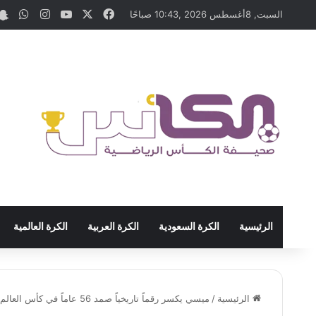
‫X
فيسبوك
‫YouTube
انستقرام
واتس
السبت, 8أغسطس 2026 ,10:43 صباحًا
الرئيسية
الكرة السعودية
الكرة العربية
الكرة العالمية
الرئيسية
/
ميسي يكسر رقماً تاريخياً صمد 56 عاماً في كأس العالم