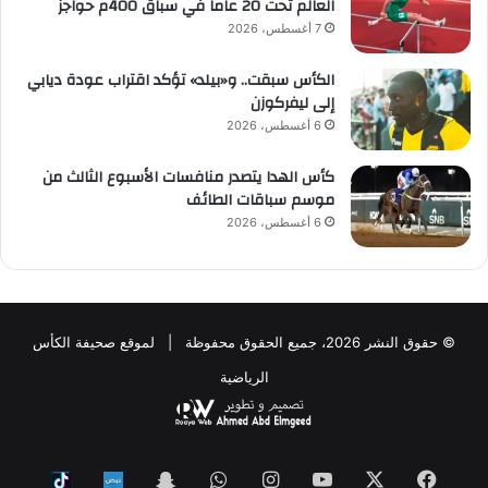
العالم تحت 20 عاماً في سباق 400م حواجز
7 أغسطس، 2026
الكأس سبقت.. و«بيلد» تؤكد اقتراب عودة ديابي
إلى ليفركوزن
6 أغسطس، 2026
كأس الهدا يتصدر منافسات الأسبوع الثالث من
موسم سباقات الطائف
6 أغسطس، 2026
© حقوق النشر 2026، جميع الحقوق محفوظة | لموقع صحيفة الكأس
الرياضية
فيسبوك
‫X
‫YouTube
انستقرام
واتساب
Snapchat
ktok
Nabd