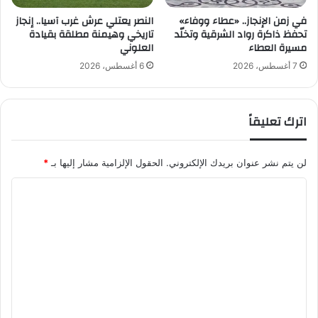
ا
.
ل
.
في زمن الإنجاز.. «عطاء ووفاء»
النصر يعتلي عرش غرب آسيا.. إنجاز
و
تحفظ ذاكرة رواد الشرقية وتخلّد
تاريخي وهيمنة مطلقة بقيادة
.
مسيرة العطاء
العلوني
ح
ن
ي
ج
7 أغسطس، 2026
6 أغسطس، 2026
د
ا
ل
ح
ل
ث
اترك تعليقاً
أ
ل
خ
ا
ض
ث
لن يتم نشر عنوان بريدك الإلكتروني.
الحقول الإلزامية مشار إليها بـ
*
ر
ي
و
ا
خ
ل
ر
و
ت
ج
ع
م
ؤ
ل
ل
ي
م
ل
ق