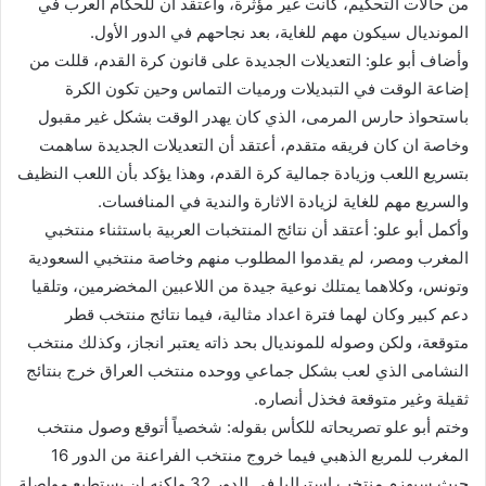
من حالات التحكيم، كانت غير مؤثرة، وأعتقد أن للحكام العرب في
المونديال سيكون مهم للغاية، بعد نجاحهم في الدور الأول.
وأضاف أبو علو: التعديلات الجديدة على قانون كرة القدم، قللت من
إضاعة الوقت في التبديلات ورميات التماس وحين تكون الكرة
باستحواذ حارس المرمى، الذي كان يهدر الوقت بشكل غير مقبول
وخاصة ان كان فريقه متقدم، أعتقد أن التعديلات الجديدة ساهمت
بتسريع اللعب وزيادة جمالية كرة القدم، وهذا يؤكد بأن اللعب النظيف
والسريع مهم للغاية لزيادة الاثارة والندية في المنافسات.
وأكمل أبو علو: أعتقد أن نتائج المنتخبات العربية باستثناء منتخبي
المغرب ومصر، لم يقدموا المطلوب منهم وخاصة منتخبي السعودية
وتونس، وكلاهما يمتلك نوعية جيدة من اللاعبين المخضرمين، وتلقيا
دعم كبير وكان لهما فترة اعداد مثالية، فيما نتائج منتخب قطر
متوقعة، ولكن وصوله للمونديال بحد ذاته يعتبر انجاز، وكذلك منتخب
النشامى الذي لعب بشكل جماعي ووحده منتخب العراق خرج بنتائج
ثقيلة وغير متوقعة فخذل أنصاره.
وختم أبو علو تصريحاته للكأس بقوله: شخصياً أتوقع وصول منتخب
المغرب للمربع الذهبي فيما خروج منتخب الفراعنة من الدور 16
حيث سيهزم منتخب استراليا في الدور 32 ولكنه لن يستطيع مواصلة