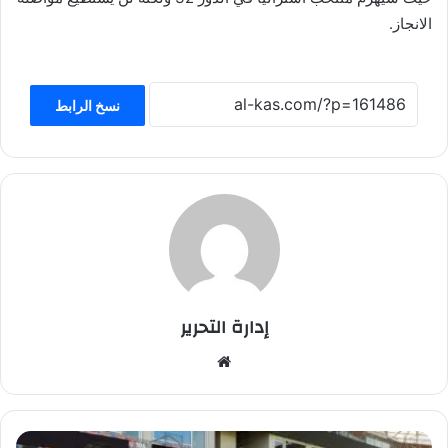
الانجاز.
نسخ الرابط
إدارة التحرير
موق
ع
الوي
ب
3