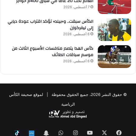
العالم تحت 20 عاماً في سباق 400م حواجز
7 أغسطس، 2026
الكأس سبقت.. و«بيلد» تؤكد اقتراب عودة ديابي
إلى ليفركوزن
6 أغسطس، 2026
كأس الهدا يتصدر منافسات الأسبوع الثالث من
موسم سباقات الطائف
6 أغسطس، 2026
© حقوق النشر 2026، جميع الحقوق محفوظة | لموقع صحيفة الكأس
الرياضية
فيسبوك
‫X
‫YouTube
انستقرام
واتساب
Snapchat
ktok
Nabd