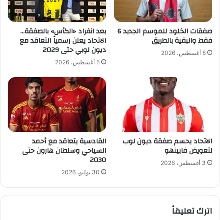
د
ي
ا
صفقات الخلود للموسم الجديد 6
بعد انفراد «الكأس» بالصفقة…
ل
فقط والبقية بالطريق
الاتحاد يعلن رسمياً التعاقد مع
2
ديون لوبي حتى 2029
8 أغسطس، 2026
0
5 أغسطس، 2026
2
6
:
ب
ع
ض
ا
الاتحاد يحسم صفقة ديون لوب
القادسية يتعاقد مع أحمد
ل
لتعويض فابينهو
السياحي وسلطان هارون حتى
م
2030
ب
3 أغسطس، 2026
ا
30 يوليو، 2026
ر
ي
ا
اترك تعليقاً
ت