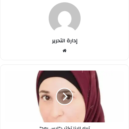
إدارة التحرير
موق
ع
الوي
ب
ت
ر
ي
ا
ء
ا
ل
ب
ن
ترياء البنا تكتب:"ليس بعد"
ا