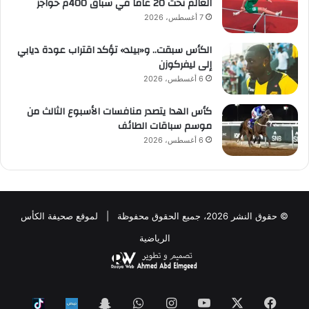
العالم تحت 20 عاماً في سباق 400م حواجز
7 أغسطس، 2026
الكأس سبقت.. و«بيلد» تؤكد اقتراب عودة ديابي
إلى ليفركوزن
6 أغسطس، 2026
كأس الهدا يتصدر منافسات الأسبوع الثالث من
موسم سباقات الطائف
6 أغسطس، 2026
© حقوق النشر 2026، جميع الحقوق محفوظة | لموقع صحيفة الكأس
الرياضية
فيسبوك
‫X
‫YouTube
انستقرام
واتساب
Snapchat
ktok
Nabd