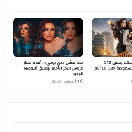
ي
ك
أ
س
ا
ل
ع
ا
ل
م
«خلي بالك من نفسك» يحقق 142
جدة تدشن «دي روحي».. أنغام تختار
مليون جنيه في السعودية خلال 10 أيام
عروس البحر الأحمر لإطلاق ألبومها
:
الجديد
م
ي
3 أغسطس، 2026
س
ي
و
ك
ي
ن
ي
د