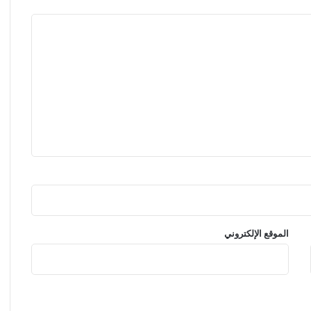
خ
ل
ا
ن
ا
ل
ت
ا
ر
ي
خ
.
.
و
ا
ل
الموقع الإلكتروني
م
ص
ر
ي
ه