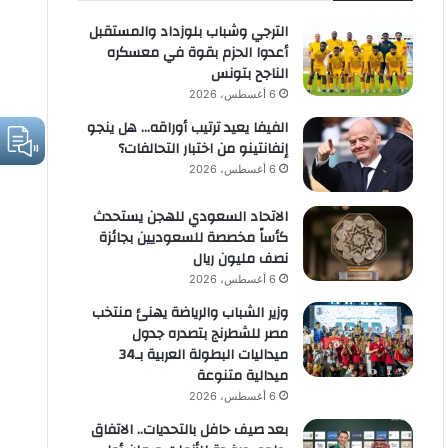
الترجي وشباب بلوزداد والمستقبل
أعدوا الحزم بقوة في معسكره
الناجح بتونس
6 أغسطس، 2026
الفيفا يعيد ترتيب أوراقه… هل ينجو
إنفانتينو من اختبار التحالفات؟
6 أغسطس، 2026
الاتحاد السعودي للهجن يستحدث
كأساً مخصصة للسعوديين بجائزة
نصف مليون ريال
6 أغسطس، 2026
وزير الشباب والرياضة يهنئ منتخب
مصر للشطرنج بتصدره جدول
ميداليات البطولة العربية بـ34
ميدالية متنوعة
6 أغسطس، 2026
بعد صيف حافل بالتحديات.. الاتفاق