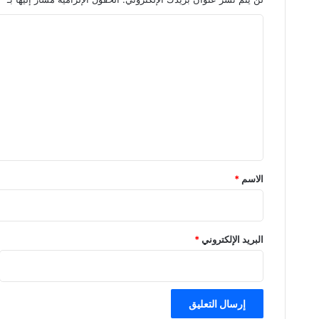
ا
ل
ت
ع
ل
ي
ق
*
الاسم
*
البريد الإلكتروني
*