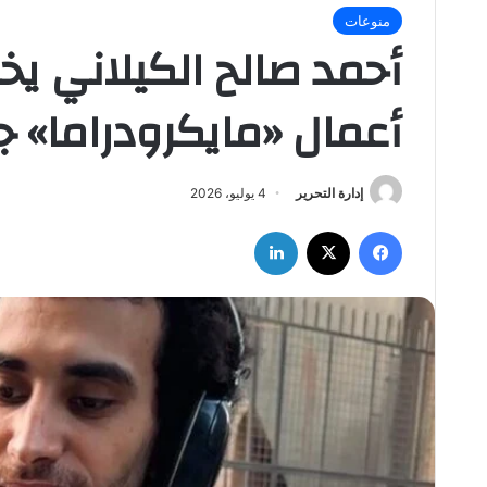
منوعات
أحمد صالح الكيلاني يخ
أعمال «مايكرودراما» جديدة عبر
إدارة التحرير
4 يوليو، 2026
فيسبوك
‫X
لينكدإن