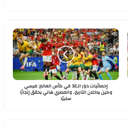
إ
ح
ص
ا
ئ
ي
ا
ت
د
إحصائيات دور الـ32 في كأس العالم: ميسي
و
وكين يدخلان التاريخ.. والمصري هاني يحقق إنجازًا
ر
سلبيًا
ا
ل
ـ
3
2
ف