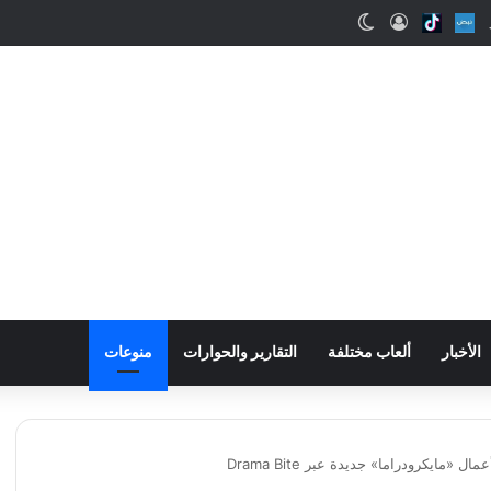
اب
Snapchat
Nabd
Tiktok
تسجيل الدخول
الوضع المظلم
الأخبار
ألعاب مختلفة
التقارير والحوارات
منوعات
«مايكرودراما» جديدة عبر Drama Bite