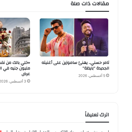
مقالات ذات صلة
د
و
ر
ي
ا
ل
س
و
ر
ي
تامر حسني.. يهنئ ساموزين على أغنيته
الجديدة “بايظة”
عرض
5 أغسطس، 2026
3 أغسطس، 2026
اترك تعليقاً
لن يتم نشر عنوان بريدك الإلكتروني.
الحقول الإلزامية مشار إليها بـ
*