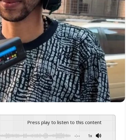
Press play to listen to this content
-:--
1x