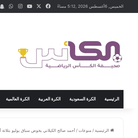
‫X
فيسبوك
‫YouTube
انستقرام
واتس
الخميس, 6أغسطس 2026 ,5:12 مساءً
الرئيسية
الكرة السعودية
الكرة العربية
الكرة العالمية
الرئيسية
/
منوعات
/
أحمد صالح الكيلاني يخوض سباق يوليو بثلاثة أعمال 