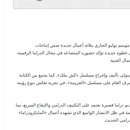
وسم يوليو الجاري بثلاثة أعمال جديدة ضمن إنتاجات
رودراما»، والمقرر عرضها عبر منصة Drama Bite، في خطوة جديدة تؤكد حضوره المتصاعد في مجال الدراما الرقمية،
ال الفنية.
ث يتولى تأليف وإخراج مسلسل «كش ملك»، كما يجمع بين الكتابة
شرف العام على مسلسل «الجريمة»، في تجربة تعكس تنوع رؤيته
م دراما قصيرة تعتمد على التكثيف الدرامي والإيقاع السريع، بما
ة في ظل الانتشار الواسع الذي تشهده أعمال «المايكرودراما»
درامي الحديث.