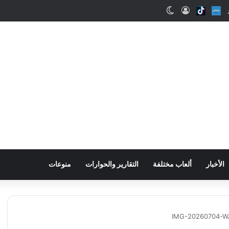
اب
Snapchat
Nabd
Tiktok
تسجيل الدخول
الوضع المظلم
الأخبار
ألعاب مختلفة
التقارير والحوارات
منوعات
IMG-20260704-W