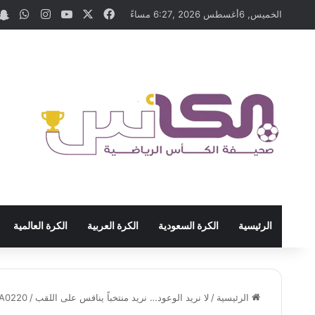
‫X
فيسبوك
‫YouTube
انستقرام
واتس
الخميس, 6أغسطس 2026 ,6:27 مساءً
الرئيسية
الكرة السعودية
الكرة العربية
الكرة العالمية
الرئيسية
/
لا نريد الوعود… نريد منتخباً ينافس على اللقب
/
A0220