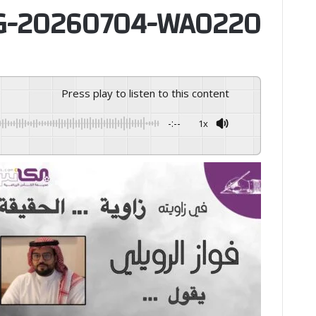
G-20260704-WA0220
Press play to listen to this content
-:--
1x
GSpeech
Powered By