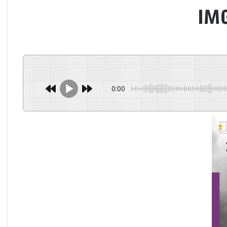
IM
0:00