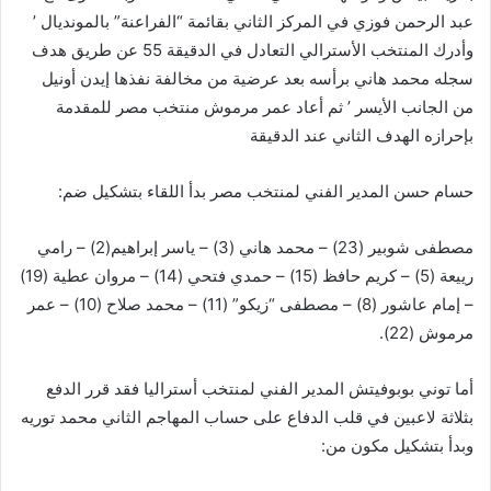
عبد الرحمن فوزي في المركز الثاني بقائمة “الفراعنة” بالمونديال ’
وأدرك المنتخب الأسترالي التعادل في الدقيقة 55 عن طريق هدف
سجله محمد هاني برأسه بعد عرضية من مخالفة نفذها إيدن أونيل
من الجانب الأيسر ’ ثم أعاد عمر مرموش منتخب مصر للمقدمة
بإحرازه الهدف الثاني عند الدقيقة
حسام حسن المدير الفني لمنتخب مصر بدأ اللقاء بتشكيل ضم:
مصطفى شوبير (23) – محمد هاني (3) – ياسر إبراهيم(2) – رامي
رييعة (5) – كريم حافظ (15) – حمدي فتحي (14) – مروان عطية (19)
– إمام عاشور (8) – مصطفى “زيكو” (11) – محمد صلاح (10) – عمر
مرموش (22).
أما توني بوبوفيتش المدير الفني لمنتخب أستراليا فقد قرر الدفع
بثلاثة لاعبين في قلب الدفاع على حساب المهاجم الثاني محمد توريه
وبدأ بتشكيل مكون من: