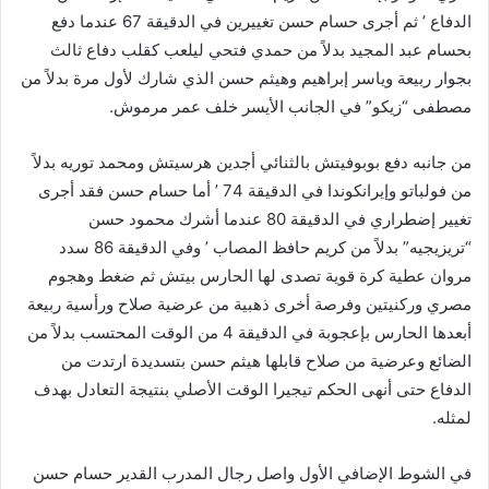
الدفاع ’ ثم أجرى حسام حسن تغييرين في الدقيقة 67 عندما دفع
بحسام عبد المجيد بدلاً من حمدي فتحي ليلعب كقلب دفاع ثالث
بجوار ربيعة وياسر إبراهيم وهيثم حسن الذي شارك لأول مرة بدلاً من
مصطفى “زيكو” في الجانب الأيسر خلف عمر مرموش.
من جانبه دفع بوبوفيتش بالثنائي أجدين هرسيتش ومحمد توريه بدلاً
من فولباتو وإيرانكوندا في الدقيقة 74 ’ أما حسام حسن فقد أجرى
تغيير إضطراري في الدقيقة 80 عندما أشرك محمود حسن
“تريزيجيه” بدلاً من كريم حافظ المصاب ’ وفي الدقيقة 86 سدد
مروان عطية كرة قوية تصدى لها الحارس بيتش ثم ضغط وهجوم
مصري وركنيتين وفرصة أخرى ذهبية من عرضية صلاح ورأسية ربيعة
أبعدها الحارس بإعجوبة في الدقيقة 4 من الوقت المحتسب بدلاً من
الضائع وعرضية من صلاح قابلها هيثم حسن بتسديدة ارتدت من
الدفاع حتى أنهى الحكم تيجيرا الوقت الأصلي بنتيجة التعادل بهدف
لمثله.
في الشوط الإضافي الأول واصل رجال المدرب القدير حسام حسن