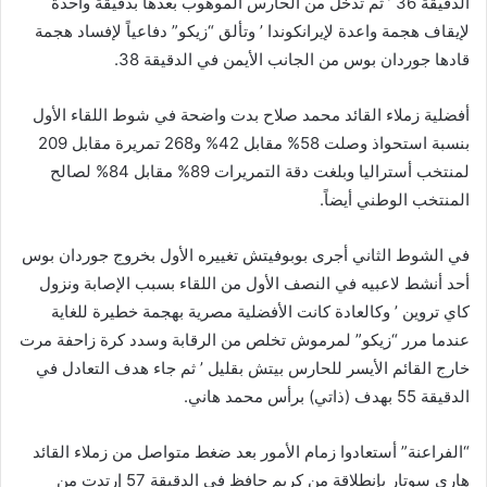
الدقيقة 36 ’ ثم تدخل من الحارس الموهوب بعدها بدقيقة واحدة
لإيقاف هجمة واعدة لإيرانكوندا ’ وتألق “زيكو” دفاعياً لإفساد هجمة
قادها جوردان بوس من الجانب الأيمن في الدقيقة 38.
أفضلية زملاء القائد محمد صلاح بدت واضحة في شوط اللقاء الأول
بنسبة استحواذ وصلت 58% مقابل 42% و268 تمريرة مقابل 209
لمنتخب أستراليا وبلغت دقة التمريرات 89% مقابل 84% لصالح
المنتخب الوطني أيضاً.
في الشوط الثاني أجرى بوبوفيتش تغييره الأول بخروج جوردان بوس
أحد أنشط لاعبيه في النصف الأول من اللقاء بسبب الإصابة ونزول
كاي تروين ’ وكالعادة كانت الأفضلية مصرية بهجمة خطيرة للغاية
عندما مرر “زيكو” لمرموش تخلص من الرقابة وسدد كرة زاحفة مرت
خارج القائم الأيسر للحارس بيتش بقليل ’ ثم جاء هدف التعادل في
الدقيقة 55 بهدف (ذاتي) برأس محمد هاني.
“الفراعنة” أستعادوا زمام الأمور بعد ضغط متواصل من زملاء القائد
هاري سوتار بإنطلاقة من كريم حافظ في الدقيقة 57 إرتدت من