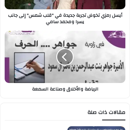
ي
ت
أيسل رمزي تخوض تجربة جديدة في "قلب شمس" إلى جانب
خ
يسرا ومحمد سامي
و
ض
ت
ا
ج
ل
ر
ر
ب
ي
ة
ا
ج
ض
د
ة
ي
و
د
ا
الرياضة والأخلاق وصناعة السمعة
ة
ل
ف
أ
ي
خ
"
ل
مقالات ذات صلة
ق
ا
ل
ق
ب
و