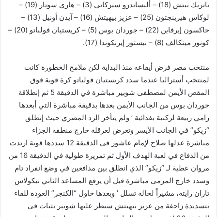
باتريك بيتش (18) – أليساندرو سيركاتي (3) – هاري سوتار (19) –
لوكاس هيرينجتون (25) – عزيز بيهيتش (16) – آيدن أونيل (13) –
جاكسون إيرفاين (22) – جوردان بوس (5) – كريستيان فولباتو (20) –
كونور ميتكالف (8) – نيستور إيرنكوندا (17).
منتخب مصر فرض أيقاعه منذ البداية لكن ملامح الخطورة كانت
لمنتخب أستراليا عندما سدد كريستيان فولباتو كرة قوية فوق
المقص الأيمن لمصطفى شوبير مباشرة في الدقيقة 5 ثم إنطلاقة
جوردان بوس من الجانب الأيمن بعدها بدقيقة مباشرة التي أبعدها
رامي ربيعة لركنية بفدائية ’ ولم يتأخر الرد المصري حيث إنطلق
“زيكو” في الجانب الأيسر وتعرض لعرقلة خارج منطقة الجزاء
مباشرة عدلها صلاح لإمام عاشور في الدقيقة 12 سددها قوية ارتدت
من الدفاع في لعبة الهدف الأول ثم تمريرة طولية في الدقيقة 16 من
مروان عطية لـ “زيكو” الذي انطلق بين مدافعين في وضع انفراد تام
وسدد خارج المرمى مباشرة قبل أن يرفع المساعد الثاني نيكولاس
تاران رايته، مشيراً لحالة تسلل ’ وبعدها حاول “الكنجر” العودة للقاء
بتسديدة زاحفة من عزيز بيهيتش سيطر عليها شوبير بثبات في