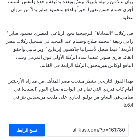
ريان بدلاً من زميله باتريك بيتش وبعده بدقيقة واحدة ولنفس السبب
أجرى حسام حسن تغييرا أخيراً بالدفع بمحمود صابر بدلاً من مروان
عطية.
في ركلات “المعاناة” الترجيحية نجح الرباعي المصري محمود صابر ’
رامي ربيعة ’ محمد صلاح وحسام عبد المجيد في تسجيل ركلات مصر
الأربعة ’ فيما سجل لأستراليا جاكسون إيرفاين ’ أوير مابيل وأخفق
القائد هاري سوتر عندما سدد الركلة الأولى فوق المرمى وسدد
اليافع لوكاس هيرينجتون الركلة الرابعة في القائم.
بهذا الفوز التاريخي ينتظر منتخب مصر المتأهل من مباراة الأرجنتين
أمام كاب فيردي التي تقام في الواحدة صباح اليوم (السبت) في
ميامي.في السابع من يوليو الجاري على ملعب مرسيدس بنز في
اتلانتا
نسخ الرابط