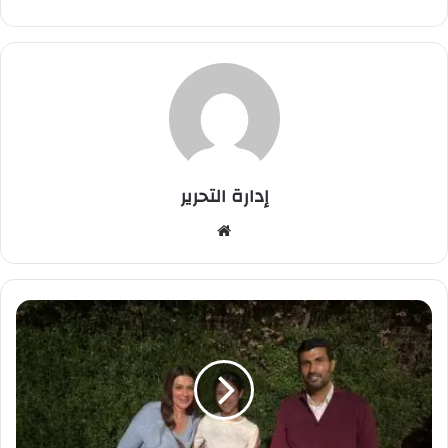
إدارة التحرير
موق
ع
الوي
ب
أ
ي
س
ل
ر
م
ز