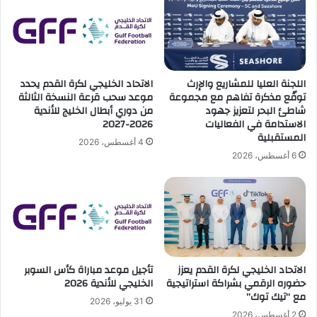
ش
ص
م
ن
س
ا
"
ع
إ
ة
ل
ا
اللجنة العليا للمشاريع والإرث
الاتحاد الخليجي لكرة القدم يحدد
ى
ل
توقّع مذكرة تفاهم مع مجموعة
موعد سحب قرعة النسخة الثالثة
ج
س
شاطئ البحر لتعزيز جهود
من دوري أبطال الخليج للأندية
ا
الاستدامة في الفعاليات
2026-2027
م
المستقبلية
ن
ع
4 أغسطس، 2026
ب
ة
6 أغسطس، 2026
ي
س
ر
ا
و
م
ح
الاتحاد الخليجي لكرة القدم يعزز
تأجيل موعد مباراة كأس السوبر
م
حضوره الرقمي بشراكة استراتيجية
الخليجي للأندية 2026
د
مع “تيك توك”
س
31 يوليو، 2026
ا
2 أغسطس، 2026