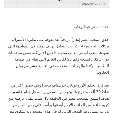
GSpeech
Powered By
جدة – ماهر عبدالوهاب
حقق منتخب مصر إنجازاً تاريخياً بعد تفوقه على نظيره الأسترالي
بركلات الترجيح (4 – 2) بعد التعادل بهدف لمثله في المواجهة التي
شهدها ملعب أيه تي أند تي بمدينة دالاس الأمريكية ضمن منافسات
دور الـ 32 بالنسخة رقم 23 لكأس العالم التي تقام في ضيافة
المكسيك وكندا والولايات المتحدة حتى التاسع عشر من يوليو
الجاري.
بصافرة الحكم الأوروجوياني جوستافو تيجيرا وفي حضور أكثر من
70.244 ألف متفرج غالبيتهم من المصريين ’ سجل إمام عاشور
هدف السبق لمنتخب مصر في الدقيقة 13 عندما تلقى عرضية من
كريم حافظ من الجانب الأيمن أودعها برأسه على يمين الحارس
باتريك بيتش وهو الهدف الثاني له في هذه النسخة وبه تساوى مع