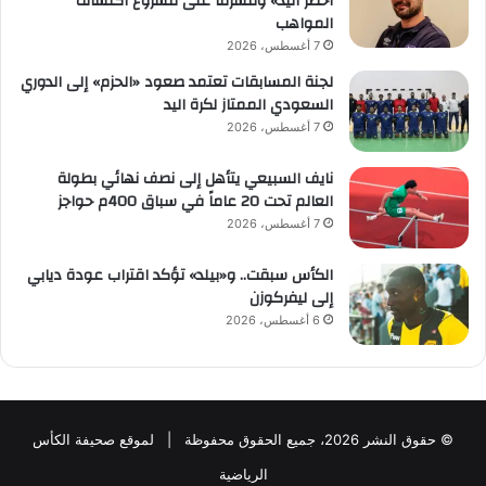
أخضر اليد» ومشرفًا على مشروع اكتشاف
المواهب
7 أغسطس، 2026
لجنة المسابقات تعتمد صعود «الحزم» إلى الدوري
السعودي الممتاز لكرة اليد
7 أغسطس، 2026
نايف السبيعي يتأهل إلى نصف نهائي بطولة
العالم تحت 20 عاماً في سباق 400م حواجز
7 أغسطس، 2026
الكأس سبقت.. و«بيلد» تؤكد اقتراب عودة ديابي
إلى ليفركوزن
6 أغسطس، 2026
© حقوق النشر 2026، جميع الحقوق محفوظة | لموقع صحيفة الكأس
الرياضية