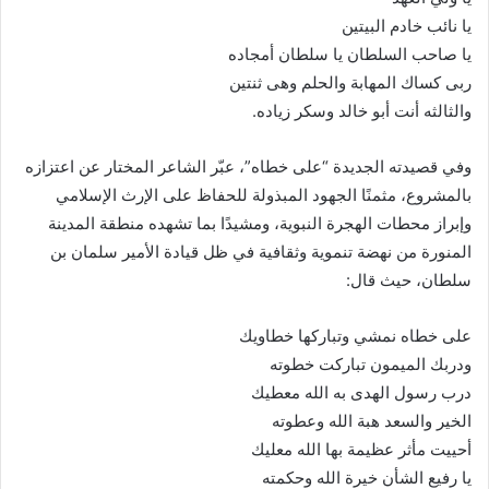
يا نائب خادم البيتين
يا صاحب السلطان يا سلطان أمجاده
ربى كساك المهابة والحلم وهى ثنتين
والثالثه أنت أبو خالد وسكر زياده.
وفي قصيدته الجديدة “على خطاه”، عبّر الشاعر المختار عن اعتزازه
بالمشروع، مثمنًا الجهود المبذولة للحفاظ على الإرث الإسلامي
وإبراز محطات الهجرة النبوية، ومشيدًا بما تشهده منطقة المدينة
المنورة من نهضة تنموية وثقافية في ظل قيادة الأمير سلمان بن
سلطان، حيث قال:
على خطاه نمشي وتباركها خطاويك
ودربك الميمون تباركت خطوته
درب رسول الهدى به الله معطيك
الخير والسعد هبة الله وعطوته
أحييت مأثر عظيمة بها الله معليك
يا رفيع الشأن خيرة الله وحكمته