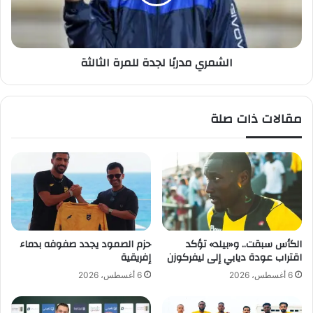
ة
ي
ا
م
ل
د
و
ر
الشمري مدربًا لجدة للمرة الثالثة
ص
بً
و
ا
ل
ل
ل
ج
مقالات ذات صلة
ل
د
ع
ة
ا
ل
ل
ل
م
م
ي
ر
ة
ة
(
ا
ل
ل
الكأس سبقت.. و«بيلد» تؤكد
حزم الصمود يجدد صفوفه بدماء
أ
ث
اقتراب عودة ديابي إلى ليفركوزن
إفريقية
و
ا
6 أغسطس، 2026
6 أغسطس، 2026
ل
ل
م
ث
ر
ة