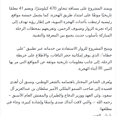
ويمتد المشروع على مسافة تتجاوز 470 كيلومترًا، ويضم 41 معلمًا
تاريخيًا موثقًا على امتداد طريق الهجرة، كما يشمل خمسة مواقع
رئيسية ارتبطت بأحداث الهجرة النبوية، في إطار رؤية تهدف إلى
إثراء تجربة الزوار وضيوف الرحمن، وتعريفهم بمحطات الرحلة
المباركة بأسلوب حديث يجمع بين المعرفة والتقنية.
ويتيح المشروع للزوار الاستفادة من خدماته عبر تطبيق “على
خطاه”، الذي يوفر إمكانية حجز الباقات، والاطلاع على خريطة
الرحلة، إلى جانب معلومات تاريخية موثقة عن المواقع التي مر بها
النبي ﷺ أثناء الهجرة.
ويُعرف الشاعر المختار باهتمامه بالشعر الوطني، وسبق أن أهدى
قصيدة إلى صاحب السمو الملكي الأمير سلطان بن عبدالعزيز آل
سعود، ولي العهد ووزير الدفاع والطيران والمفتش العام الأسبق –
رحمه الله -، والتي لاقت آنذاك صدى واسعًا وإشادة كبيرة، وجاء في
مطلعها:
يا ولي العهد