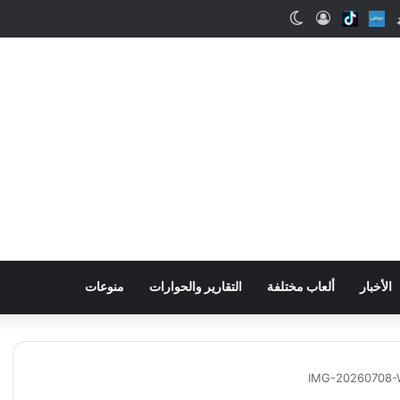
اب
Snapchat
Nabd
Tiktok
تسجيل الدخول
الوضع المظلم
الأخبار
ألعاب مختلفة
التقارير والحوارات
منوعات
IMG-20260708-