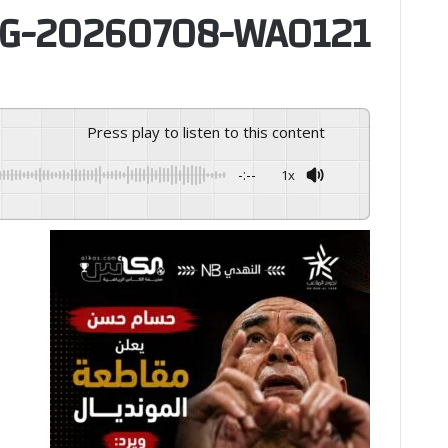
G-20260708-WA0121
Press play to listen to this content
-:--
1x
GSpeech
Powered By