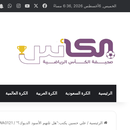
‫X
فيسبوك
‫YouTube
انستقرام
واتس
الخميس, 6أغسطس 2026 ,6:36 مساءً
الرئيسية
الكرة السعودية
الكرة العربية
الكرة العالمية
الرئيسية
/
علي حسين يكتب:"هل تلتهم الأسود الديوك؟"
/
WA0121