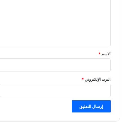
ت
ع
ل
ي
ق
*
الاسم
*
البريد الإلكتروني
*