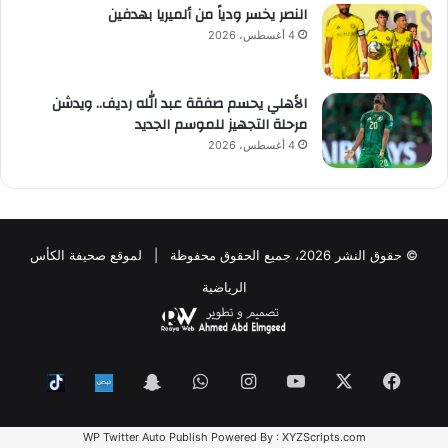
النصر يخسر ودياً من ألميريا بهدفين
4 أغسطس، 2026
الأهلي يحسم صفقة عبد الله رديف.. ويدشن
مرحلة التجهيز للموسم الجديد
4 أغسطس، 2026
© حقوق النشر 2026، جميع الحقوق محفوظة | لموقع صحيفة الكأس
الرياضية
فيسبوك
‫X
‫YouTube
انستقرام
واتساب
Snapchat
ktok
Nabd
WP Twitter Auto Publish
Powered By :
XYZScripts.com