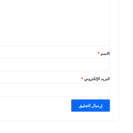
ت
ع
ل
ي
ق
*
الاسم
*
البريد الإلكتروني
*