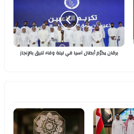
ر
ق
ا
ن
ي
ك
رّ
م
برقان يكرّم أبطال آسيا في ليلة وفاء تليق بالإنجاز
أ
ب
ط
ا
ل
آ
س
ي
ا
ف
ي
ل
ي