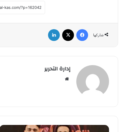
فيسبوك
‫X
لينكدإن
شاركها
إدارة التحرير
موق
ع
الوي
ب
س