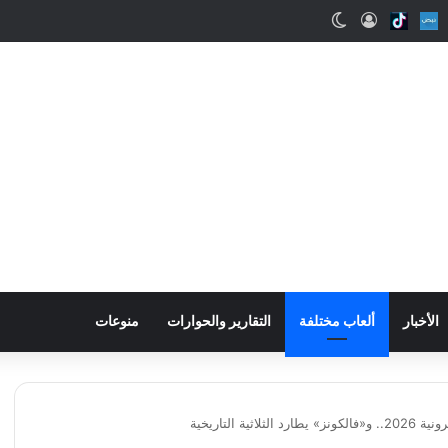
ب
Snapcha
Nabd
Tiktok
تسجيل الدخول
الوضع المظلم
الأخبار
ألعاب مختلفة
التقارير والحوارات
منوعات
ة التاريخية