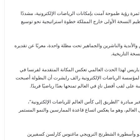
ثمرة رؤية طموحة آمنت بإمكانات الرياضات الإلكترونية، مشددًا
ظيم النسخة الأولى خارج المملكة خطوة استراتيجية نحو توسيع
والأندية والناشرين والجماهير تحت مظلة واحدة، معربًا عن تقديره
خة التاريخية.
 باريس لهذا الحدث العالمي تعكس المكانة المتقدمة لفرنسا في
ي لمؤسسة الرياضات الإلكترونية رالف رايشرت أن البطولة أصبحت
 على لقب أفضل نادٍ في العالم تمنحها بعدًا رياضيًا فريدًا.
بر مبادرة “الطريق إلى كأس العالم للرياضات الإلكترونية”،
 لاعب في 330 بطولة ودوريًا حول العالم، وهو ما يعكس اتساع قاعدة الممارسين والنمو المستمر
ريستيانو رونالدو وأسطورة الشطرنج النرويجي ماغنوس كارلسن كسفيرين