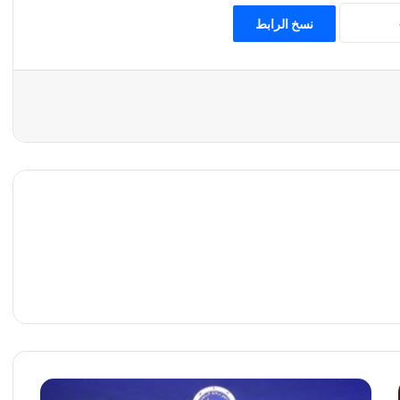
نسخ الرابط
ب