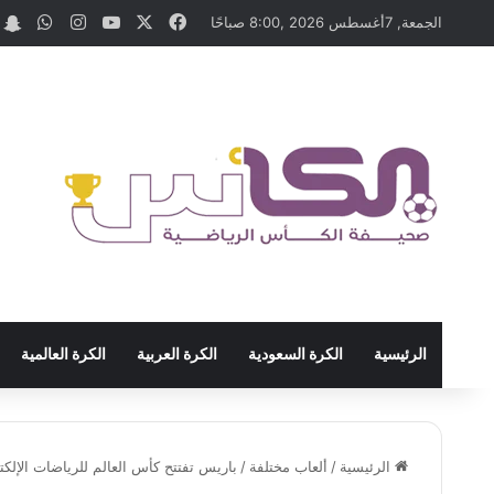
‫X
فيسبوك
‫YouTube
انستقرام
واتسا
t
الجمعة, 7أغسطس 2026 ,8:00 صباحًا
الرئيسية
الكرة السعودية
الكرة العربية
الكرة العالمية
الرئيسية
/
ألعاب مختلفة
/
باريس تفتتح كأس العالم للرياضات الإلكترونية 2026.. و«فالكونز» يطارد الثلاثي