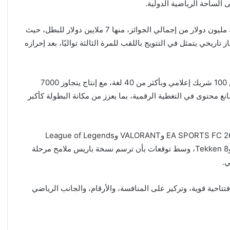
الساحة الرياضية الدولية.
وتتجه الأنظار إلى منافسات بطولة الأندية، التي خُصص لها 30 مليون دولار من إجمالي الجوائز، منها 7 ملايين دولار للبطل، حيث
ريخي يتمثل في التتويج باللقب للمرة الثالثة تواليًا، بعد إحرازه
وتُنقل منافسات البطولة إلى مختلف أنحاء العالم عبر أكثر من 100 شريك إعلامي وبأكثر من 40 لغة، مع إنتاج يتجاوز 7000
من البث المباشر، إلى جانب مشاركة أكثر من 5000 صانع محتوى في التغطية الرقمية، بما يعزز من مكانة البطولة كأكبر
وتشهد البطولة منافسات في أبرز الألعاب العالمية، من بينها EA SPORTS FC 26 وVALORANT وLeague of Legends
وCounter-Strike 2 وDota 2 وPUBG MOBILE وFortnite وTekken 8، وسط توقعات بأن ترسم نسخة باريس ملامح مرحلة
ي.
تاحية قوية، وتركيز على المنافسة، والأرقام، والجانب الرياضي