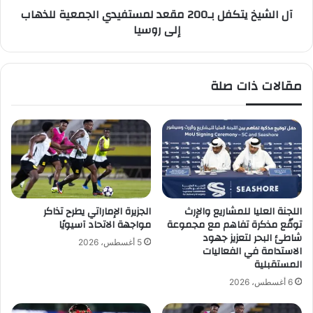
آل الشيخ يتكفل بـ200 مقعد لمستفيدي الجمعية للذهاب
ا
ك
إلى روسيا
ب
ف
ا
ل
ن
ب
ا
ـ
مقالات ذات صلة
ن
2
غ
0
ا
0
و
م
ب
ق
ر
ع
و
د
ن
ل
و
م
اللجنة العليا للمشاريع والإرث
الجزيرة الإماراتي يطرح تذاكر
ب
س
توقّع مذكرة تفاهم مع مجموعة
مواجهة الاتحاد آسيويًا
خ
ت
شاطئ البحر لتعزيز جهود
5 أغسطس، 2026
ط
الاستدامة في الفعاليات
ف
المستقبلية
ر
ي
د
6 أغسطس، 2026
ي
ا