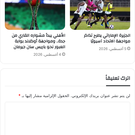
ل
ج
م
ع
ي
الجزيرة الإماراتي يطرح تذاكر
الأهلي يبدأ مشواره القاري من
ة
مواجهة الاتحاد آسيويًا
جدة.. ومواجهة أوكلاند بوابة
ل
العبور نحو باريس سان جيرمان
ل
5 أغسطس، 2026
ذ
4 أغسطس، 2026
ه
ا
ب
اترك تعليقاً
إ
ل
ى
لن يتم نشر عنوان بريدك الإلكتروني.
الحقول الإلزامية مشار إليها بـ
*
ر
و
ا
س
ل
ي
ا
ت
ع