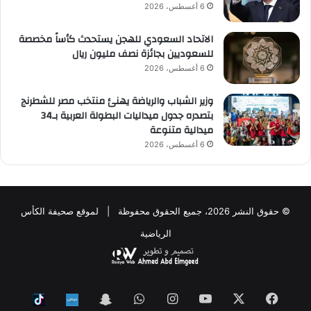
6 أغسطس، 2026
الاتحاد السعودي للهجن يستحدث كأساً مخصصة
للسعوديين بجائزة نصف مليون ريال
6 أغسطس، 2026
وزير الشباب والرياضة يهنئ منتخب مصر للشطرنج
بتصدره جدول ميداليات البطولة العربية بـ34
ميدالية متنوعة
6 أغسطس، 2026
© حقوق النشر 2026، جميع الحقوق محفوظة | لموقع صحيفة الكأس
الرياضية
فيسبوك
‫X
‫YouTube
انستقرام
واتساب
Snapchat
ktok
Nabd