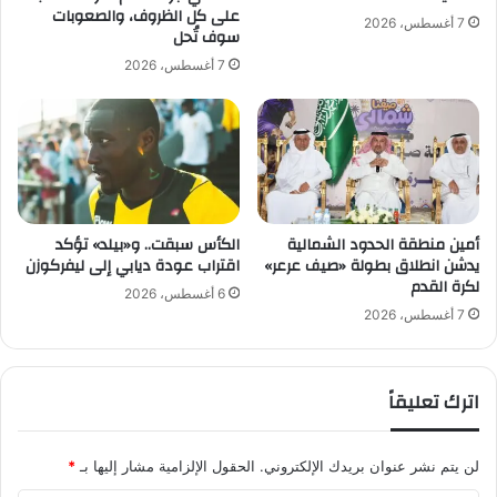
ا
ء
على كل الظروف، والصعوبات
7 أغسطس، 2026
ل
سوف تُحل
ا
ز
ل
7 أغسطس، 2026
و
ي
ر
و
ي
م
غ
ا
د
ل
اً
أ
ص
ر
أمين منطقة الحدود الشمالية
الكأس سبقت.. و«بيلد» تؤكد
ع
ب
يدشن انطلاق بطولة «صيف عرعر»
اقتراب عودة ديابي إلى ليفركوزن
ب
ع
لكرة القدم
ة
ا
6 أغسطس، 2026
ء
7 أغسطس، 2026
ب
ق
ي
اترك تعليقاً
ا
د
ة
لن يتم نشر عنوان بريدك الإلكتروني.
الحقول الإلزامية مشار إليها بـ
*
أ