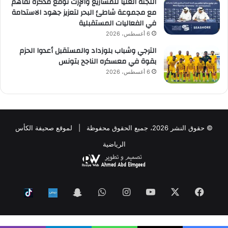
اللجنة العليا للمشاريع والإرث توقّع مذكرة تفاهم
مع مجموعة شاطئ البحر لتعزيز جهود الاستدامة
في الفعاليات المستقبلية
6 أغسطس، 2026
الترجي وشباب بلوزداد والمستقبل أعدوا الحزم
بقوة في معسكره الناجح بتونس
6 أغسطس، 2026
© حقوق النشر 2026، جميع الحقوق محفوظة | لموقع صحيفة الكأس
الرياضية
فيسبوك
‫X
‫YouTube
انستقرام
واتساب
Snapchat
ktok
Nabd