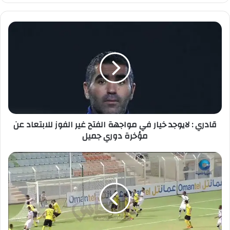
وك
ق
ا
د
ر
ي
:
ل
ا
ي
قادري : لايوجد خيار في مواجهة الفتح غير الفوز للابتعاد عن
و
مؤخرة دوري جميل
ج
د
خ
ا
ي
ل
ا
د
ر
و
ف
ر
ي
ي
م
ا