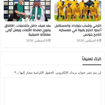
ت
ـ
ع
ـ
ا
ـ
د
2
ع
3
الترجي وشباب بلوزداد والمستقبل
بعد صيف حافل بالتحديات.. الاتفاق
ن
8
أعدوا الحزم بقوة في معسكره
يطوي صفحة الأزمات ويعلن أولى
م
الناجح بتونس
صفقاته الصيفية
ه
ؤ
د
6 أغسطس، 2026
6 أغسطس، 2026
خ
ف
ر
ا
ة
و
اترك تعليقاً
د
1
و
1
ر
ح
لن يتم نشر عنوان بريدك الإلكتروني.
الحقول الإلزامية مشار إليها بـ
*
ي
ا
ج
ل
ا
م
ة
ي
ل
ا
ل
ق
ت
ا
ع
ل