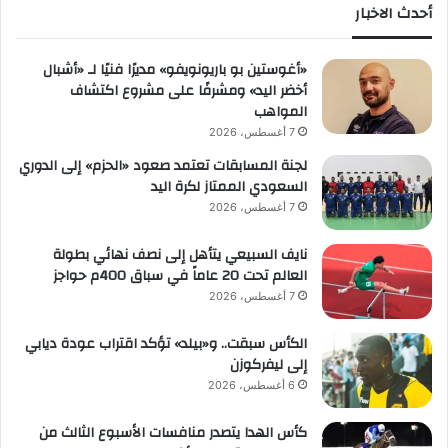
ا
أحدث الاخبار
ل
ت
«أغوستين بو باريونويفو» مديرًا فنيًا لـ «أشبال
ر
أخضر اليد» ومشرفًا على مشروع اكتشاف
ت
المواهب
ي
ب
7 أغسطس، 2026
ا
لجنة المسابقات تعتمد صعود «الحزم» إلى الدوري
ل
السعودي الممتاز لكرة اليد
ع
7 أغسطس، 2026
ا
م
نايف السبيعي يتأهل إلى نصف نهائي بطولة
ب
العالم تحت 20 عاماً في سباق 400م حواجز
ر
7 أغسطس، 2026
ص
ي
الكأس سبقت.. و«بيلد» تؤكد اقتراب عودة ديابي
د
إلى ليفركوزن
2
6
6 أغسطس، 2026
ن
ق
كأس الهدا يتصدر منافسات الأسبوع الثالث من
ط