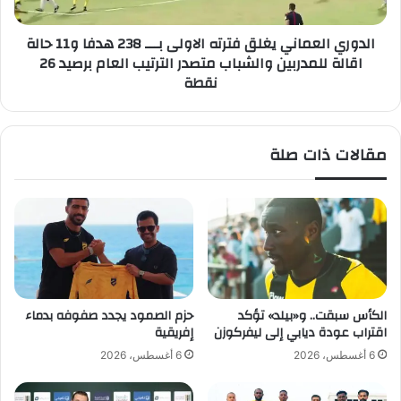
و
ل
ا
ع
الدوري العماني يغلق فترته الاولى بـــ 238 هدفا و11 حالة
ج
م
اقالة للمدربين والشباب متصدر الترتيب العام برصيد 26
ه
ا
نقطة
ة
ن
ا
ي
ل
ي
ف
غ
مقالات ذات صلة
ت
ل
ح
ق
غ
ف
ي
ت
ر
ر
ا
ت
ل
ه
ف
ا
و
ل
الكأس سبقت.. و«بيلد» تؤكد
حزم الصمود يجدد صفوفه بدماء
ز
ا
اقتراب عودة ديابي إلى ليفركوزن
إفريقية
ل
و
6 أغسطس، 2026
6 أغسطس، 2026
ل
ل
ا
ى
ب
ب