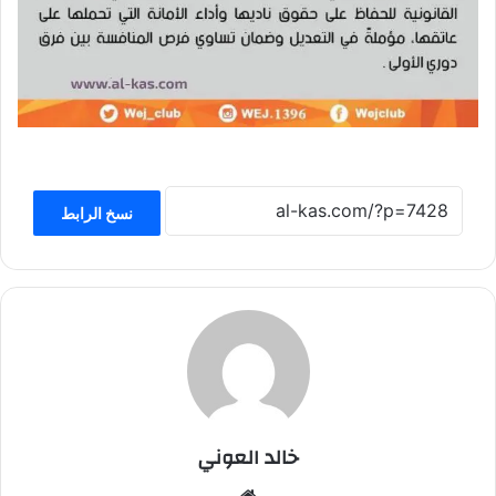
نسخ الرابط
خالد العوني
موق