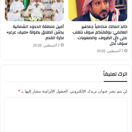
ـ
(
ا
ل
خالد المالك مخاطباً جماهير
أمين منطقة الحدود الشمالية
أ
العالمي: بوقفتكم سوف نتغلب
يدشن انطلاق بطولة «صيف عرعر»
ت
على كل الظروف، والصعوبات
لكرة القدم
ف
سوف تُحل
ا
7 أغسطس، 2026
ق
7 أغسطس، 2026
)
اترك تعليقاً
لن يتم نشر عنوان بريدك الإلكتروني.
الحقول الإلزامية مشار إليها بـ
*
ا
ل
ت
ع