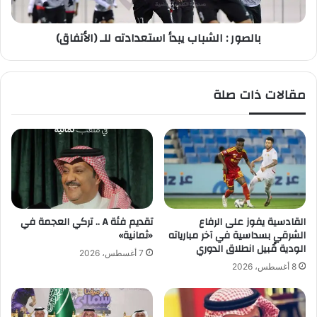
إ
ا
ي
ل
بالصور : الشباب يبدأ استعدادته للـ (الأتفاق)
ر
ش
ا
ب
ن
ا
ي
ب
مقالات ذات صلة
ة
ي
ف
ب
ي
د
أ
أ
ر
ا
ض
س
م
ت
ح
ع
ا
د
القادسية يفوز على الرفاع
تقديم فئة A .. تركي العجمة في
ي
ا
الشرقي بسداسية في آخر مبارياته
«ثمانية»
د
د
الودية قُبيل انطلاق الدوري
7 أغسطس، 2026
ة
ت
8 أغسطس، 2026
ه
ل
ل