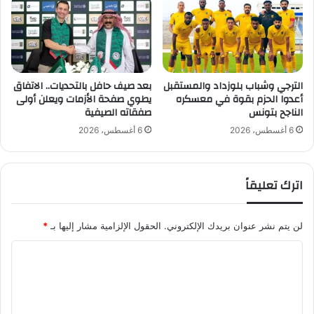
ي
ا
ل
م
خ
ي
الترجي وشباب بلوزداد والمستقبل
بعد صيف حافل بالتحديات.. الاتفاق
أعدوا الحزم بقوة في معسكره
يطوي صفحة الأزمات ويعلن أولى
م
الناجح بتونس
صفقاته الصيفية
6 أغسطس، 2026
6 أغسطس، 2026
اترك تعليقاً
لن يتم نشر عنوان بريدك الإلكتروني.
الحقول الإلزامية مشار إليها بـ
*
ا
ل
ت
ع