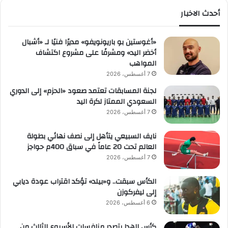
أحدث الاخبار
«أغوستين بو باريونويفو» مديرًا فنيًا لـ «أشبال
أخضر اليد» ومشرفًا على مشروع اكتشاف
المواهب
7 أغسطس، 2026
لجنة المسابقات تعتمد صعود «الحزم» إلى الدوري
السعودي الممتاز لكرة اليد
7 أغسطس، 2026
نايف السبيعي يتأهل إلى نصف نهائي بطولة
العالم تحت 20 عاماً في سباق 400م حواجز
7 أغسطس، 2026
الكأس سبقت.. و«بيلد» تؤكد اقتراب عودة ديابي
إلى ليفركوزن
6 أغسطس، 2026
كأس الهدا يتصدر منافسات الأسبوع الثالث من