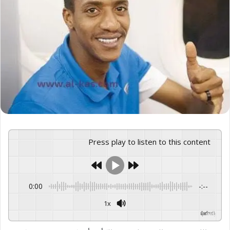
Press play to listen to this content
0:00
-:--
1x
GSpeech
Powered By