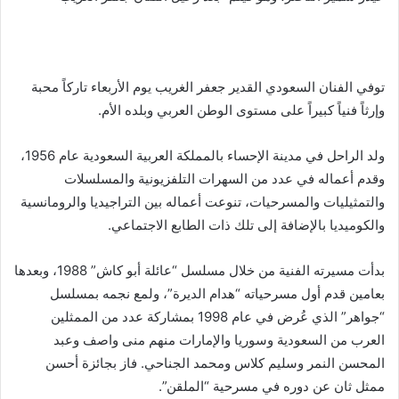
توفي الفنان السعودي القدير جعفر الغريب يوم الأربعاء تاركاً محبة
وإرثاً فنياً كبيراً على مستوى الوطن العربي وبلده الأم.
ولد الراحل في مدينة الإحساء بالمملكة العربية السعودية عام 1956،
وقدم أعماله في عدد من السهرات التلفزيونية والمسلسلات
والتمثيليات والمسرحيات، تنوعت أعماله بين التراجيديا والرومانسية
والكوميديا بالإضافة إلى تلك ذات الطابع الاجتماعي.
بدأت مسيرته الفنية من خلال مسلسل “عائلة أبو كاش” 1988، وبعدها
بعامين قدم أول مسرحياته “هدام الديرة”، ولمع نجمه بمسلسل
“جواهر” الذي عُرض في عام 1998 بمشاركة عدد من الممثلين
العرب من السعودية وسوريا والإمارات منهم منى واصف وعبد
المحسن النمر وسليم كلاس ومحمد الجناحي. فاز بجائزة أحسن
ممثل ثان عن دوره في مسرحية “الملقن”.