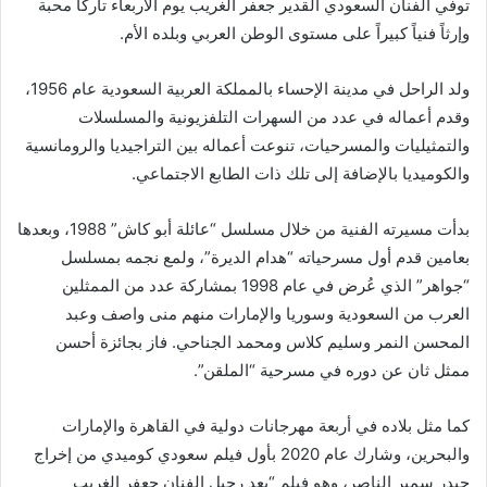
توفي الفنان السعودي القدير جعفر الغريب يوم الأربعاء تاركاً محبة
وإرثاً فنياً كبيراً على مستوى الوطن العربي وبلده الأم.
ولد الراحل في مدينة الإحساء بالمملكة العربية السعودية عام 1956،
وقدم أعماله في عدد من السهرات التلفزيونية والمسلسلات
والتمثيليات والمسرحيات، تنوعت أعماله بين التراجيديا والرومانسية
والكوميديا بالإضافة إلى تلك ذات الطابع الاجتماعي.
بدأت مسيرته الفنية من خلال مسلسل “عائلة أبو كاش” 1988، وبعدها
بعامين قدم أول مسرحياته “هدام الديرة”، ولمع نجمه بمسلسل
“جواهر” الذي عُرض في عام 1998 بمشاركة عدد من الممثلين
العرب من السعودية وسوريا والإمارات منهم منى واصف وعبد
المحسن النمر وسليم كلاس ومحمد الجناحي. فاز بجائزة أحسن
ممثل ثان عن دوره في مسرحية “الملقن”.
كما مثل بلاده في أربعة مهرجانات دولية في القاهرة والإمارات
والبحرين، وشارك عام 2020 بأول فيلم سعودي كوميدي من إخراج
حيدر سمير الناصر، وهو فيلم “بعد رحيل الفنان جعفر الغريب