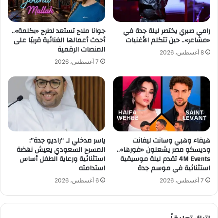
ل
ه
ض
رامي صبري يختصر ليلة جدة في
جوانا ملاح تستعد لطرح «بكلمة»..
ب
«مشاعر».. حين تتكلم الأغنيات
أحدث أعمالها الغنائية قريبًا على
ة
المنصات الرقمية
8 أغسطس، 2026
7 أغسطس، 2026
هيفاء وهبي وسانت ليفانت
ياسر مدخلي لـ “راديو جدة”:
وديسكو مصر يشعلون «فورها»..
المسرح السعودي يعيش نهضة
4M Events تقدم ليلة موسيقية
استثنائية ورعاية الطفل أساس
استثنائية في موسم جدة
استدامته
7 أغسطس، 2026
6 أغسطس، 2026