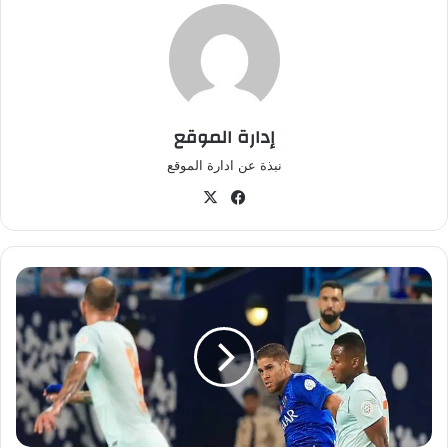
إدارة الموقع
نبذة عن ادارة الموقع
في
‫X
سب
وك
ش
ب
ح
ا
ل
إ
ي
ق
ا