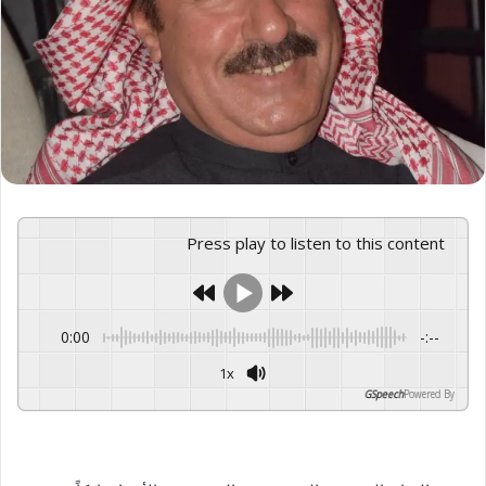
X
Press play to listen to this content
0:00
-:--
1x
GSpeech
Powered By